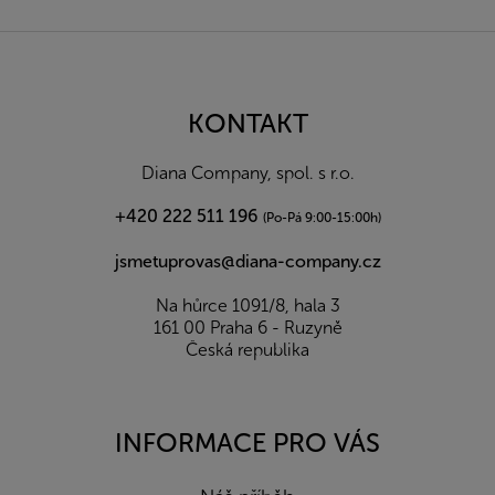
Z
á
p
a
KONTAKT
t
í
Diana Company, spol. s r.o.
+420 222 511 196
(Po-Pá 9:00-15:00h)
jsmetuprovas@diana-company.cz
Na hůrce 1091/8, hala 3
161 00 Praha 6 - Ruzyně
Česká republika
INFORMACE PRO VÁS