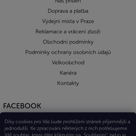
Náš příběh
Doprava a platba
Výdejní místa v Praze
Reklamace a vrácení zboží
Obchodní podmínky
Podmínky ochrany osobních údajů
Velkoobchod
Kariéra
Kontakty
FACEBOOK
Díky cookies pro Vás bude prohlížení stránek příjemnější a
jednodušší. Ke zpracování některých z nich potřebujeme
Váš souhlas, který dáte kliknutím na „Souhlasím“, nebo je