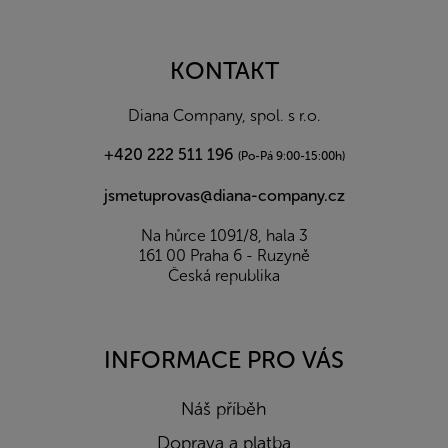
á
p
a
KONTAKT
t
í
Diana Company, spol. s r.o.
+420 222 511 196
(Po-Pá 9:00-15:00h)
jsmetuprovas@diana-company.cz
Na hůrce 1091/8, hala 3
161 00 Praha 6 - Ruzyně
Česká republika
INFORMACE PRO VÁS
Náš příběh
Doprava a platba