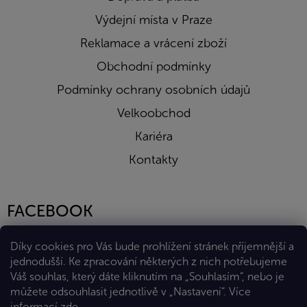
Výdejní místa v Praze
Reklamace a vrácení zboží
Obchodní podmínky
Podmínky ochrany osobních údajů
Velkoobchod
Kariéra
Kontakty
FACEBOOK
Díky cookies pro Vás bude prohlížení stránek příjemnější a
jednodušší. Ke zpracování některých z nich potřebujeme
Váš souhlas, který dáte kliknutím na „Souhlasím“, nebo je
můžete odsouhlasit jednotlivě v „Nastavení“.
Více
informací
zde
.