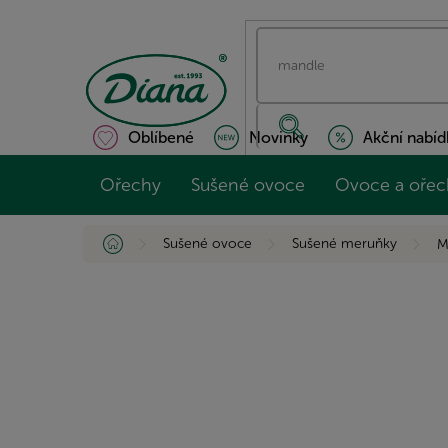
Přejít
na
obsah
Oblíbené
Novinky
Akční nabíd
Ořechy
Sušené ovoce
Ovoce a ořec
Domů
Sušené ovoce
Sušené meruňky
M