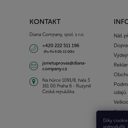
á
p
a
KONTAKT
INF
t
í
Diana Company, spol. s r.o.
Náš p
Doprav
+420 222 511 196
(Po-Pá 9:00-15:00h)
Výdejn
jsmetuprovas@diana-
Rekla
company.cz
Obcho
Na hůrce 1091/8, hala 3
Podmí
161 00 Praha 6 - Ruzyně
Česká republika
údajů
Velko
Kariér
Díky cookies
Konta
jednodušší.