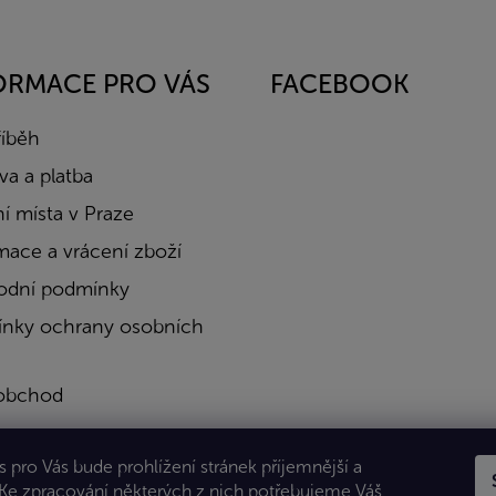
ORMACE PRO VÁS
FACEBOOK
říběh
a a platba
í místa v Praze
mace a vrácení zboží
dní podmínky
nky ochrany osobních
obchod
a
 pro Vás bude prohlížení stránek příjemnější a
kty
 Ke zpracování některých z nich potřebujeme Váš