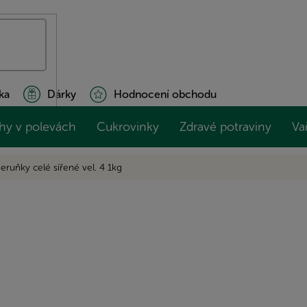
ka
Dárky
Hodnocení obchodu
hy v polevách
Cukrovinky
Zdravé potraviny
Va
eruňky celé sířené vel. 4 1kg