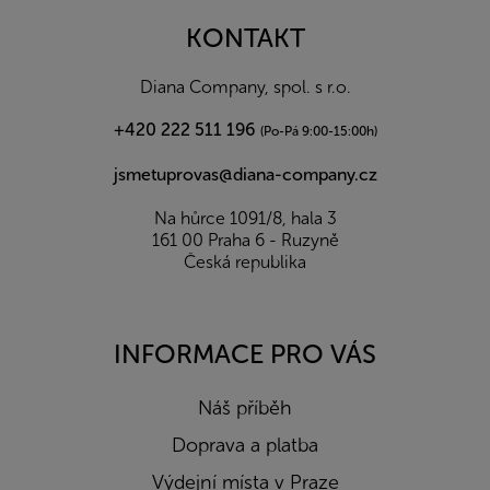
p
a
KONTAKT
t
í
Diana Company, spol. s r.o.
+420 222 511 196
(Po-Pá 9:00-15:00h)
jsmetuprovas@diana-company.cz
Na hůrce 1091/8, hala 3
161 00 Praha 6 - Ruzyně
Česká republika
INFORMACE PRO VÁS
Náš příběh
Doprava a platba
Výdejní místa v Praze