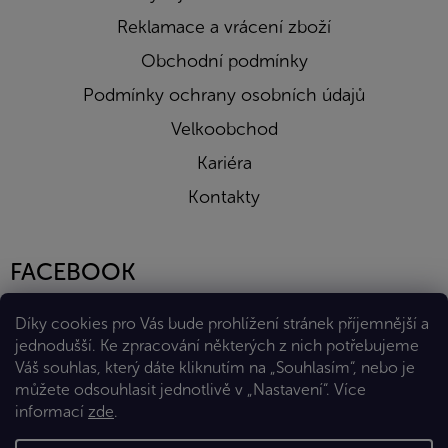
Reklamace a vrácení zboží
Obchodní podmínky
Podmínky ochrany osobních údajů
Velkoobchod
Kariéra
Kontakty
FACEBOOK
Díky cookies pro Vás bude prohlížení stránek příjemnější a
jednodušší. Ke zpracování některých z nich potřebujeme
Váš souhlas, který dáte kliknutím na „Souhlasím“, nebo je
můžete odsouhlasit jednotlivě v „Nastavení“.
Více
informací
zde
.
Vytvořil Shoptet Premium