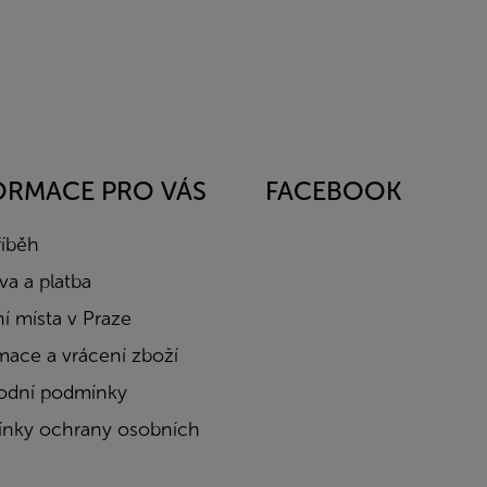
ORMACE PRO VÁS
FACEBOOK
říběh
a a platba
í místa v Praze
mace a vrácení zboží
dní podmínky
nky ochrany osobních