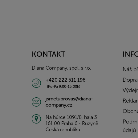
Z
á
p
a
KONTAKT
INF
t
í
Diana Company, spol. s r.o.
Náš p
Doprav
+420 222 511 196
(Po-Pá 9:00-15:00h)
Výdejn
jsmetuprovas@diana-
Rekla
company.cz
Obcho
Na hůrce 1091/8, hala 3
Podmí
161 00 Praha 6 - Ruzyně
Česká republika
údajů