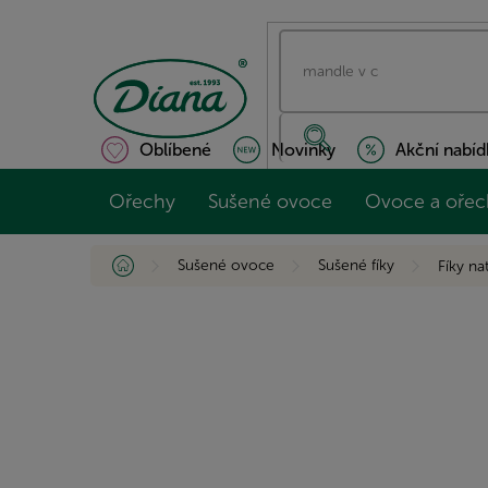
Přejít
na
obsah
Oblíbené
Novinky
Akční nabíd
Ořechy
Sušené ovoce
Ovoce a ořec
Domů
Sušené ovoce
Sušené fíky
Fíky na