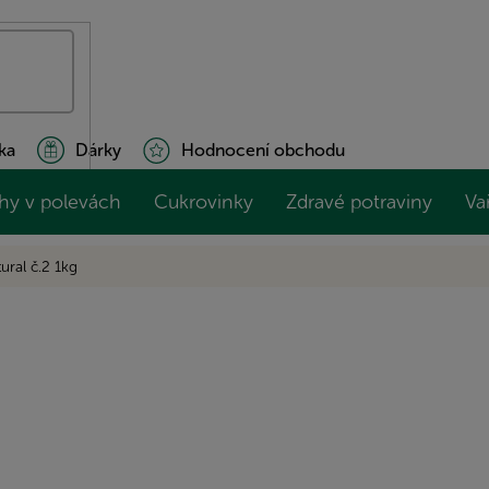
ka
Dárky
Hodnocení obchodu
hy v polevách
Cukrovinky
Zdravé potraviny
Va
tural č.2 1kg