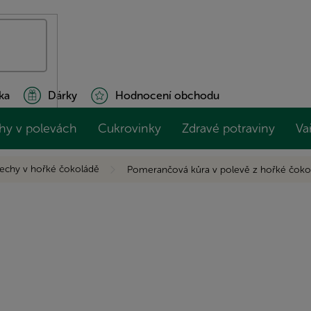
ka
Dárky
Hodnocení obchodu
hy v polevách
Cukrovinky
Zdravé potraviny
Va
echy v hořké čokoládě
Pomerančová kůra v polevě z hořké čok