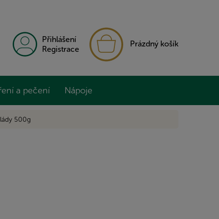
NÁKUPNÍ
Přihlášení
Prázdný košík
KOŠÍK
Registrace
ření a pečení
Nápoje
olády 500g