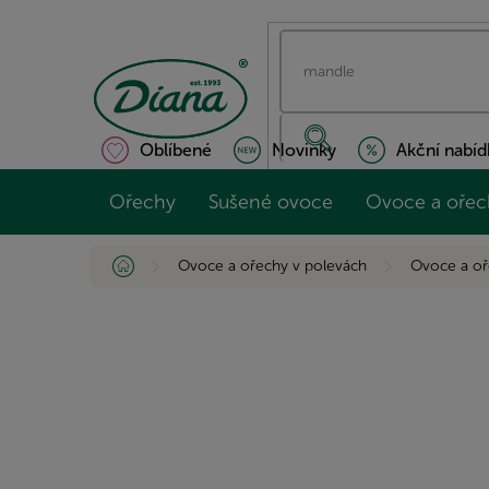
Přejít
na
obsah
Oblíbené
Novinky
Akční nabíd
Ořechy
Sušené ovoce
Ovoce a ořec
Domů
Ovoce a ořechy v polevách
Ovoce a oř