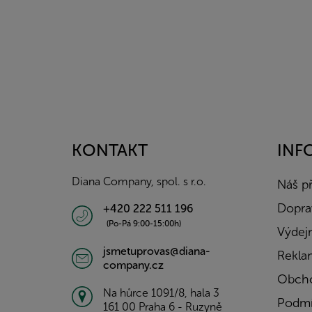
Z
á
p
a
KONTAKT
INF
t
í
Diana Company, spol. s r.o.
Náš p
Doprav
+420 222 511 196
(Po-Pá 9:00-15:00h)
Výdejn
jsmetuprovas@diana-
Rekla
company.cz
Obcho
Na hůrce 1091/8, hala 3
Podmí
161 00 Praha 6 - Ruzyně