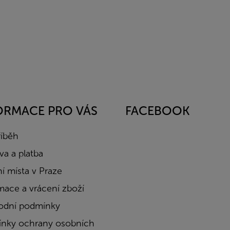
ORMACE PRO VÁS
FACEBOOK
říběh
a a platba
í místa v Praze
mace a vrácení zboží
dní podmínky
nky ochrany osobních