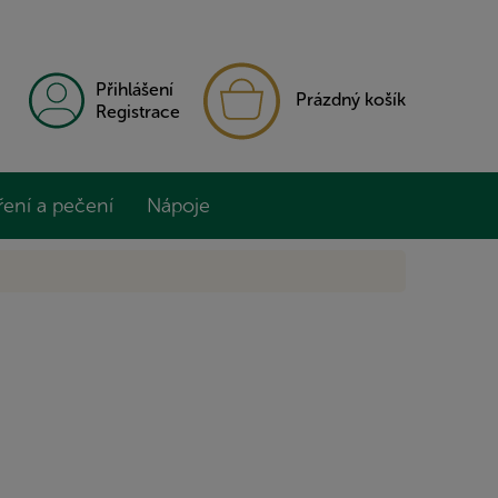
NÁKUPNÍ
Přihlášení
Prázdný košík
KOŠÍK
Registrace
ření a pečení
Nápoje