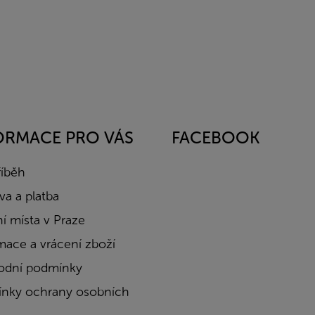
ORMACE PRO VÁS
FACEBOOK
říběh
a a platba
í místa v Praze
mace a vrácení zboží
dní podmínky
nky ochrany osobních