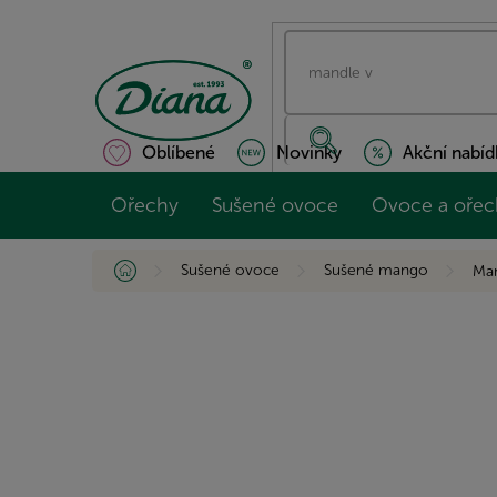
Přejít
na
obsah
Oblíbené
Novinky
Akční nabíd
Ořechy
Sušené ovoce
Ovoce a ořec
Domů
Sušené ovoce
Sušené mango
Man