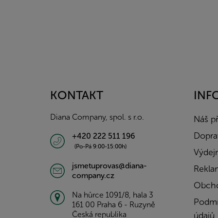
Z
á
p
a
KONTAKT
INF
t
í
Diana Company, spol. s r.o.
Náš p
Doprav
+420 222 511 196
(Po-Pá 9:00-15:00h)
Výdejn
jsmetuprovas@diana-
Rekla
company.cz
Obcho
Na hůrce 1091/8, hala 3
Podmí
161 00 Praha 6 - Ruzyně
Česká republika
údajů