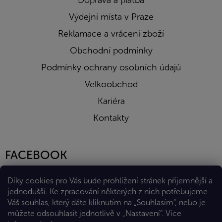
Doprava a platba
Výdejní místa v Praze
Reklamace a vrácení zboží
Obchodní podmínky
Podmínky ochrany osobních údajů
Velkoobchod
Kariéra
Kontakty
FACEBOOK
Díky cookies pro Vás bude prohlížení stránek příjemnější a
jednodušší. Ke zpracování některých z nich potřebujeme
Váš souhlas, který dáte kliknutím na „Souhlasím“, nebo je
můžete odsouhlasit jednotlivě v „Nastavení“.
Více