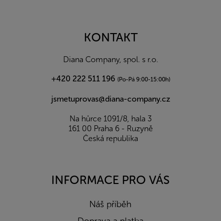
Z
á
p
a
KONTAKT
t
í
Diana Company, spol. s r.o.
+420 222 511 196
(Po-Pá 9:00-15:00h)
jsmetuprovas@diana-company.cz
Na hůrce 1091/8, hala 3
161 00 Praha 6 - Ruzyně
Česká republika
INFORMACE PRO VÁS
Náš příběh