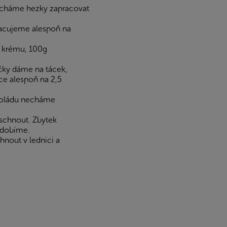
necháme hezky zapracovat
acujeme alespoň na
 krému, 100g
čky dáme na tácek,
ice alespoň na 2,5
okoládu necháme
schnout. Zbytek
zdobíme.
nout v lednici a