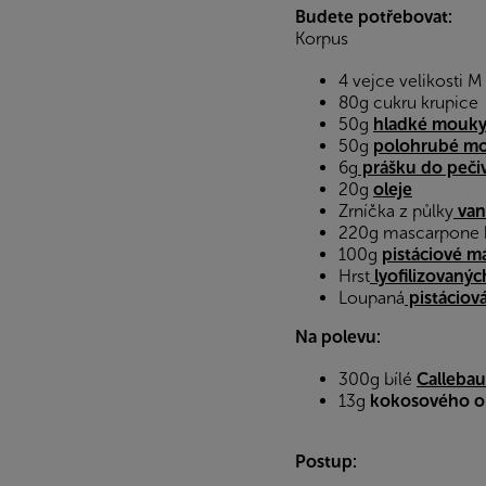
Budete potřebovat:
Korpus
4 vejce velikosti M
80g cukru krupice
50g
hladké mouk
50g
polohrubé m
6g
prášku do peči
20g
oleje
Zrníčka z půlky
van
220g mascarpone
100g
pistáciové m
Hrst
lyofilizovanýc
Loupaná
pistáciová
Na polevu:
300g bílé
Callebau
13g
kokosového o
Postup: