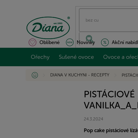
Přejít
na
obsah
Oblíbené
Novinky
Akční nabíd
Ořechy
Sušené ovoce
Ovoce a ořec
Domů
DIANA V KUCHYNI - RECEPTY
PISTÁC
PISTÁCIOVÉ
VANILKA_A_
24.3.2024
Pop cake pistáciové líz