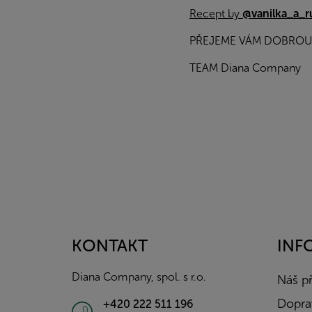
Recept by
@vanilka_a_
PŘEJEME VÁM DOBROU
TEAM Diana Company
Z
á
p
a
KONTAKT
INF
t
í
Diana Company, spol. s r.o.
Náš p
Doprav
+420 222 511 196