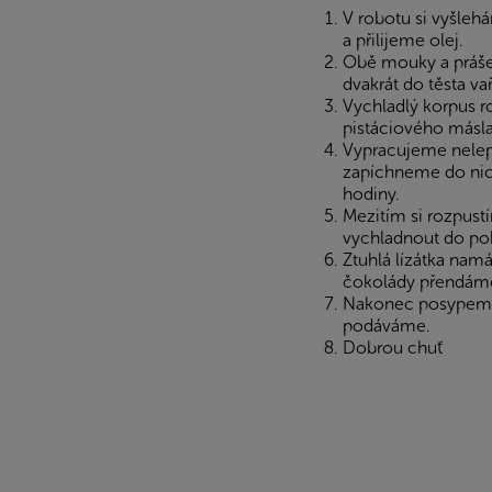
V robotu si vyšle
a přilijeme olej.
Obě mouky a práše
dvakrát do těsta v
Vychladlý korpus 
pistáciového másla 
Vypracujeme nelepi
zapíchneme do nich 
hodiny.
Mezitím si rozpus
vychladnout do pok
Ztuhlá lízátka nam
čokolády přendáme
Nakonec posypeme 
podáváme.
Dobrou chuť