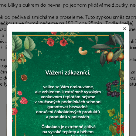
háme bílky s cukrem do pevna, po jednom přidáváme žloutky, 
k do pečiva si smícháme a prosejeme. Tuto sypkou směs zapr
ařečkou a ve formě pečeme na 180’C cca 25min. (Podle špejle)
×
rozdrobíme pomocí pádlové metly a přidáme 180g mascarpone
a hrst lyo malin.
vou pevnou hmotu, ze které vytvarujeme kuličky po 25g. Kuli
lízátkové tyčky, přikryjeme fresh folii a dáme chladit do ledn
tíme 300g bílé Callebaut čokolády s 13g kokosového oleje. Č
ojové teploty.
áčíme do čokolády, dáme na pečící papír a necháme chvilku za
 do zdobícího sáčku a tenoučkou dírkou lízátka po obvodu o
lyo malinami a sekanými zelenými pistáciemi, necháme zatuh