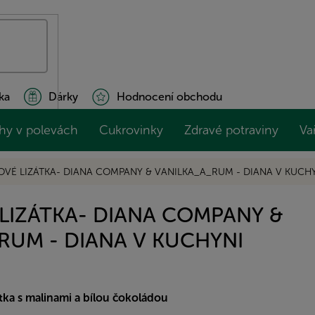
ka
Dárky
Hodnocení obchodu
hy v polevách
Cukrovinky
Zdravé potraviny
Va
IOVÉ LIZÁTKA- DIANA COMPANY & VANILKA_A_RUM - DIANA V KUCH
 LIZÁTKA- DIANA COMPANY &
RUM - DIANA V KUCHYNI
átka s malinami a bílou čokoládou