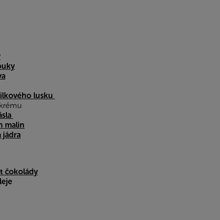
y
ouky
va
ilkového lusku
 krému
ásla
h malin
 jádra
t čokolády
leje