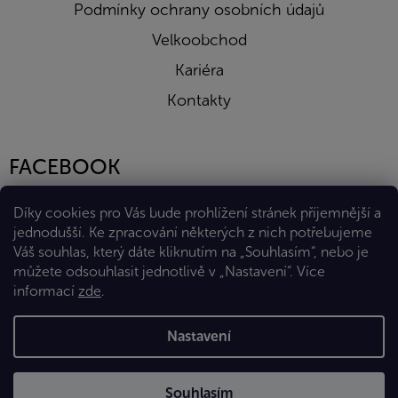
Podmínky ochrany osobních údajů
Velkoobchod
Kariéra
Kontakty
FACEBOOK
Díky cookies pro Vás bude prohlížení stránek příjemnější a
jednodušší. Ke zpracování některých z nich potřebujeme
Váš souhlas, který dáte kliknutím na „Souhlasím“, nebo je
můžete odsouhlasit jednotlivě v „Nastavení“.
Více
informací
zde
.
Vytvořil Shoptet Premium
Nastavení
Copyright 2026
Eshop Diana Company, spol. s r.o.
. Všechna
Souhlasím
práva vyhrazena.