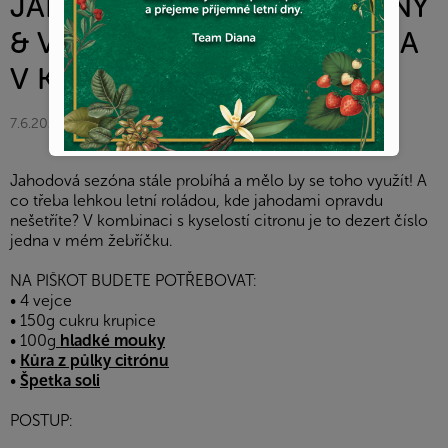
JAHODAMI- DIANA COMPANY
& VOJTA FIALA FOOD- DIANA
V KUCHYNI
7.6.2021
Jahodová sezóna stále probíhá a mělo by se toho využít! A
co třeba lehkou letní roládou, kde jahodami opravdu
nešetříte? V kombinaci s kyselostí citronu je to dezert číslo
jedna v mém žebříčku.
NA PIŠKOT BUDETE POTŘEBOVAT:
• 4 vejce
• 150g cukru krupice
• 100g
hladké mouky
•
Kůra z půlky citrónu
•
Špetka soli
POSTUP: