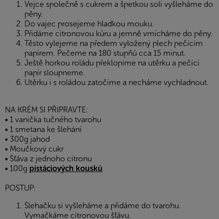
Vejce společně s cukrem a špetkou soli vyšleháme do
pěny.
Do vajec prosejeme hladkou mouku.
Přidáme citronovou kůru a jemně vmícháme do pěny.
Těsto vylejeme na předem vyložený plech pečícím
papírem. Pečeme na 180 stupňů cca 15 minut.
Ještě horkou roládu překlopíme na utěrku a pečící
papír sloupneme.
Utěrku i s roládou zatočíme a necháme vychladnout.
NA KRÉM SI PŘIPRAVTE:
• 1 vanička tučného tvarohu
• 1 smetana ke šlehání
• 300g jahod
• Moučkový cukr
• Šťáva z jednoho citronu
• 100g
pistáciových kousků
POSTUP:
Šlehačku si vyšleháme a přidáme do tvarohu.
Vymačkáme citronovou šťávu.