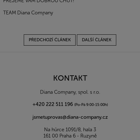
PŘEJEME VÁM DOBROU CHUŤ!
TEAM Diana Company
PŘEDCHOZÍ ČLÁNEK
DALŠÍ ČLÁNEK
Z
á
p
a
KONTAKT
t
í
Diana Company, spol. s r.o.
+420 222 511 196
(Po-Pá 9:00-15:00h)
jsmetuprovas@diana-company.cz
Na hůrce 1091/8, hala 3
161 00 Praha 6 - Ruzyně