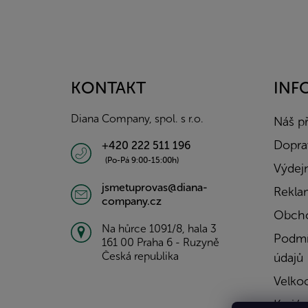
Z
á
p
a
KONTAKT
INF
t
í
Diana Company, spol. s r.o.
Náš p
Doprav
+420 222 511 196
(Po-Pá 9:00-15:00h)
Výdejn
jsmetuprovas@diana-
Rekla
company.cz
Obcho
Na hůrce 1091/8, hala 3
Podmí
161 00 Praha 6 - Ruzyně
Česká republika
údajů
Velko
Kariér