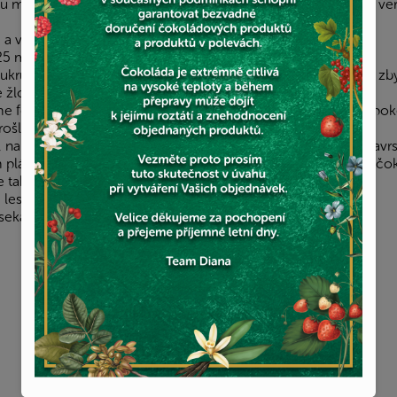
 mouku x-fine a dvě lžíce mouky. Chceme-li bezlepkovou ve
a vylijeme do 2 kostkových ráfků o průměru 18cm.
5 minut na 165 stupňů.
cukru, pudink a trošku mléka promícháme a zbytek mléka se zb
e žloutkovou směs do mléka a uvaříme hustý pudink.
me fólií, aby se nevytvořila kůže a necháme vychladnout při pok
prošleháme a přidáme k němu máslo a amareto.
 nakonec přidáme mascarpone a opět prošleháme. Krém navrst
m plátem. Na vrch a boky natřeme. zbytek krému a polijeme č
me tak, že zahřejeme šlehačku a do ní nalámeme čokoládu.
 lesklé konzistence.
sekanými mandlemi.