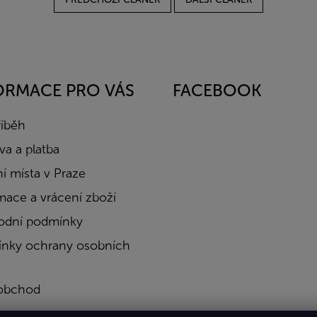
ORMACE PRO VÁS
FACEBOOK
říběh
a a platba
í místa v Praze
mace a vrácení zboží
dní podmínky
nky ochrany osobních
obchod
a