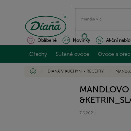
Přejít
na
obsah
Oblíbené
Novinky
Akční nabíd
Ořechy
Sušené ovoce
Ovoce a ořec
Domů
DIANA V KUCHYNI - RECEPTY
MANDLO
MANDLOVO 
&KETRIN_SL
7.6.2021