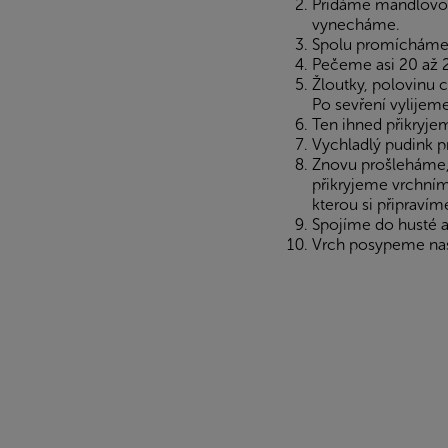
Přidáme mandlovou
vynecháme.
Spolu promícháme 
Pečeme asi 20 až 2
Žloutky, polovinu 
Po sevření vylijem
Ten ihned přikryje
Vychladlý pudink 
Znovu prošleháme,
přikryjeme vrchní
kterou si připraví
Spojíme do husté a
Vrch posypeme na