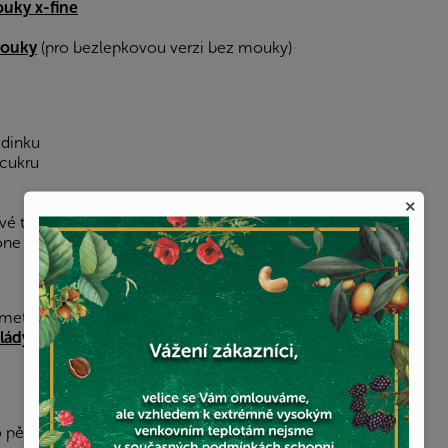
uky x-fine
mouky
(pro bezlepkovou verzi bez mouky)
dinku
 cukru
×
é teploty
one
smetany
33%
lády
 pěny a přidáme cukr. Přešleháme na tuhý sníh.