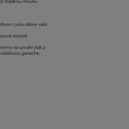
rzi hladkou mouku
ytkem cukru dáme vařit.
ojové teplotě.
víme na spodní plát a
okoládovou ganache,