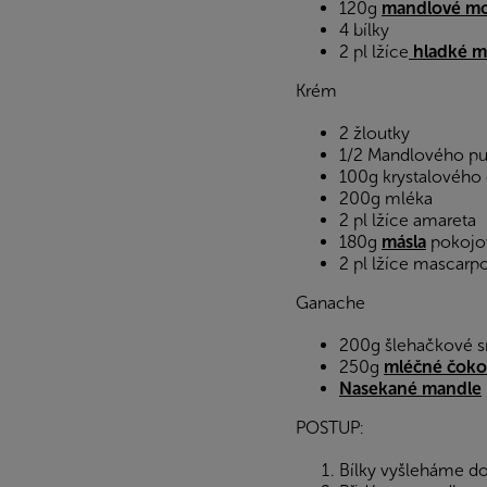
120g
mandlové mo
4 bílky
2 pl lžíce
hladké 
Krém
2 žloutky
1/2 Mandlového pu
100g krystalového
200g mléka
2 pl lžíce amareta
180g
másla
pokojov
2 pl lžíce mascarp
Ganache
200g šlehačkové 
250g
mléčné čoko
Nasekané mandle
POSTUP:
Bílky vyšleháme do