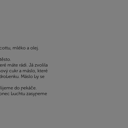
ottu, mléko a olej.
těsto.
é máte rádi. Já zvolila
ový cukr a máslo, které
 drobenku. Máslo by se
lijeme do pekáče.
akonec buchtu zasypeme