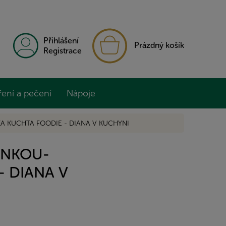
NÁKUPNÍ
Přihlášení
Prázdný košík
KOŠÍK
Registrace
ření a pečení
Nápoje
 KUCHTA FOODIE - DIANA V KUCHYNI
ENKOU-
- DIANA V