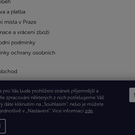
říběh
a a platba
í místa v Praze
mace a vrácení zboží
dní podmínky
nky ochrany osobních
obchod
a
 pro Vás bude prohlížení stránek příjemnější a
kty
 Ke zpracování některých z nich potřebujeme Váš
rý dáte kliknutím na „Souhlasím“, nebo je můžete
jednotlivě v „Nastavení“.
Více informací
zde
.
í
 Všechna práva vyhrazena.