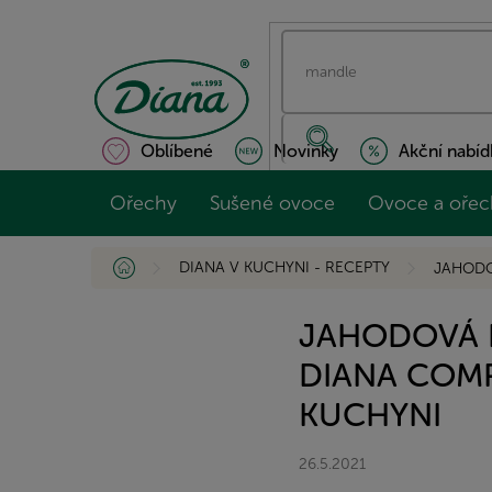
Přejít
na
obsah
Oblíbené
Novinky
Akční nabíd
Ořechy
Sušené ovoce
Ovoce a ořec
Domů
DIANA V KUCHYNI - RECEPTY
JAHODO
JAHODOVÁ 
DIANA COMP
KUCHYNI
26.5.2021