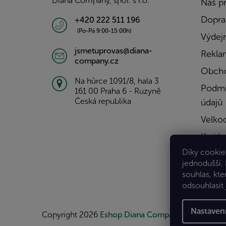
Diana Company, spol. s r.o.
Náš p
Doprav
+420 222 511 196
(Po-Pá 9:00-15:00h)
Výdejn
jsmetuprovas@diana-
Rekla
company.cz
Obcho
Na hůrce 1091/8, hala 3
Podmí
161 00 Praha 6 - Ruzyně
Česká republika
údajů
Velko
Kariér
Díky cookies
Konta
jednodušší.
souhlas, kte
odsouhlasit 
Nastaven
Copyright 2026
Eshop Diana Company, spol. s r.o.
.