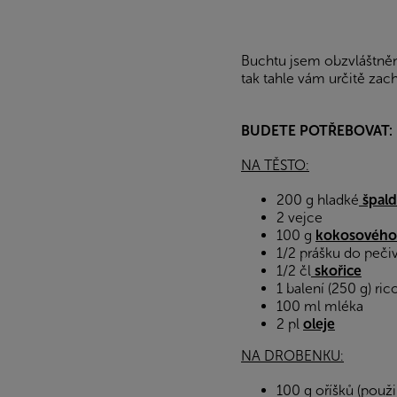
Buchtu jsem obzvláštněn
tak tahle vám určitě zac
BUDETE POTŘEBOVAT:
NA TĚSTO:
200 g hladké
špal
2 vejce
100 g
kokosového
1/2 prášku do peči
1/2 čl
skořice
1 balení (250 g) ric
100 ml mléka
2 pl
oleje
NA DROBENKU:
100 g oříšků (použ