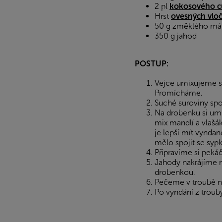
2 pl
kokosového c
Hrst
ovesných vlo
50 g změklého má
350 g jahod
POSTUP:
Vejce umixujeme s
Promícháme.
Suché suroviny sp
Na drobenku si umi
mix mandlí a vlašá
je lepší mít vynda
mělo spojit se syp
Připravíme si pek
Jahody nakrájíme 
drobenkou.
Pečeme v troubě na
Po vyndání z trou