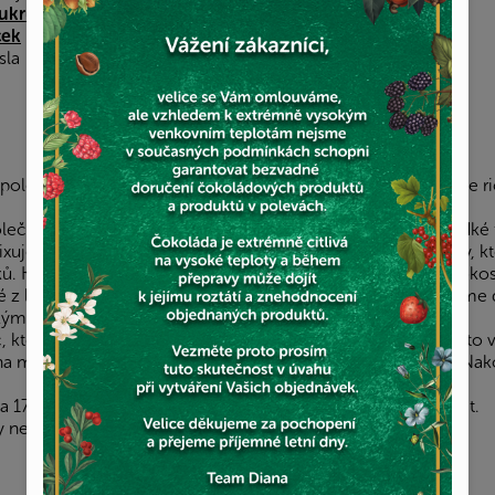
ukru
ček
sla
polečně s kokosovým cukrem do hladké pěny. Poté přidáme ric
olečně smícháme a přidáme k tekuté směsi. Umícháme hladké 
xujeme naší směs ořechů na mouku. Použít můžete ořechy, kter
ků. K namletým ořechům přidáme vločky, nejlépe jemné, kokos
né z lednice předem, aby bylo měkké. Konečky prstů vytvoříme
kými surovinami.
áč, který vymažeme olejem a posypeme trochou mouky. Těsto v
na menší kousky a nasypeme je rovnoměrně na celé těsto. N
 175 stupňů cca 40-45 minut. Drobenka by se neměla spálit.
by necháme vychladnout a poté můžeme podávat.