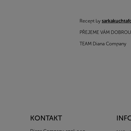
Recept by
sarkakuchtaf
PŘEJEME VÁM DOBROU
TEAM Diana Company
Z
á
p
a
KONTAKT
INF
t
í