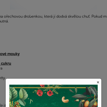
a ořechovou drobenkou, která jí dodvá skvělou chuť. Pokud má
hutná.
dové mouky
 cukru
va
otty
×
ila jsem 50 g
mandlí
a 50 g
vlašských ořechů
)