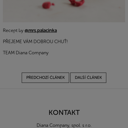
Recept by
@mrs.palacinka
PŘEJEME VÁM DOBROU CHUŤ!
TEAM Diana Company
PŘEDCHOZÍ ČLÁNEK
DALŠÍ ČLÁNEK
Z
á
p
a
KONTAKT
t
í
Diana Company, spol. s r.o.