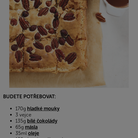
BUDETE POTŘEBOVAT:
170g
hladké mouky
3 vejce
135g
bílé čokolády
65g
másla
35ml
oleje