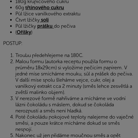
180g krupicového cukru
60g
třtinového cukru
Půl lžíce vanilkového extraktu
Čtvrt lžičky
soli
Půl lžičky
prášku
do pečiva
(
Oříšky
)
POSTUP:
Troubu předehřejeme na 180C.
Malou formu (autorka receptu použila formu o
průměru 18x29cm) si vyložíme pečícím papírem. V
jedné míse smícháme mouku, sůl a prášek do pečiva.
V další míse spolu šleháme vejce, cukr, olej a
vanilkový extrakt cca 2 minuty (směs lehce zesvětlá a
zvětší malinko objem).
V nerezové formě nahříváme a mícháme ve vodní
lázni čokoládu s máslem, dokud se čokoláda
nerozpustí a směs není hladká.
Poté čokoládu pokojové teploty nalejeme do vaječné
směsi, a pouze krátce mícháme dokud se směs
nespojí.
Nakonec už jen přidáme moučnou směs a opět