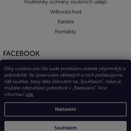
Podmínky ochrany osobních údajů
Velkoobchod
Kariéra
Kontakty
FACEBOOK
Díky cookies pro Vás bude prohlížení stránek příjemnější a
jednodušší. Ke zpracování některých z nich potřebujeme
Váš souhlas, který dáte kliknutím na „Souhlasím“, nebo je
můžete odsouhlasit jednotlivě v „Nastavení“.
Více
informací
zde
.
Vytvořil Shoptet Premium
Nastavení
Copyright 2026
Eshop Diana Company, spol. s r.o.
. Všechna
Souhlasím
práva vyhrazena.