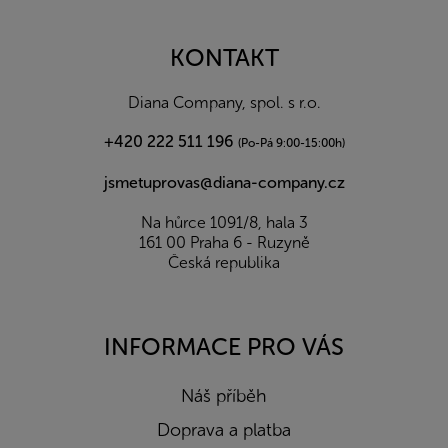
á
p
a
KONTAKT
t
í
Diana Company, spol. s r.o.
+420 222 511 196
(Po-Pá 9:00-15:00h)
jsmetuprovas@diana-company.cz
Na hůrce 1091/8, hala 3
161 00 Praha 6 - Ruzyně
Česká republika
INFORMACE PRO VÁS
Náš příběh
Doprava a platba