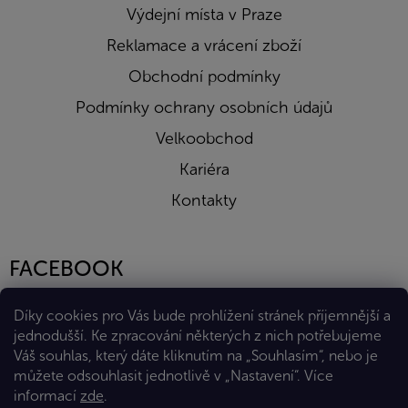
Výdejní místa v Praze
Reklamace a vrácení zboží
Obchodní podmínky
Podmínky ochrany osobních údajů
Velkoobchod
Kariéra
Kontakty
FACEBOOK
Díky cookies pro Vás bude prohlížení stránek příjemnější a
jednodušší. Ke zpracování některých z nich potřebujeme
Váš souhlas, který dáte kliknutím na „Souhlasím“, nebo je
můžete odsouhlasit jednotlivě v „Nastavení“.
Více
informací
zde
.