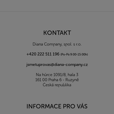
Z
á
p
a
KONTAKT
t
í
Diana Company, spol. s r.o.
+420 222 511 196
(Po-Pá 9:00-15:00h)
jsmetuprovas@diana-company.cz
Na hůrce 1091/8, hala 3
161 00 Praha 6 - Ruzyně
Česká republika
INFORMACE PRO VÁS