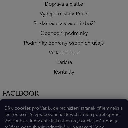
Doprava a platba
Výdejní místa v Praze
Reklamace a vrácení zboží
Obchodní podmínky
Podmínky ochrany osobních údajů
Velkoobchod
Kariéra
Kontakty
FACEBOOK
Díky cookies pro Vás bude prohlížení stránek příjemnější a
jednodušší. Ke zpracování některých z nich potřebujeme
Váš souhlas, který dáte kliknutím na „Souhlasím“, nebo je
můžete odsouhlasit jednotlivě v „Nastavení“.
Více