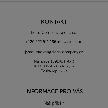
Z
á
p
a
KONTAKT
t
í
Diana Company, spol. s r.o.
+420 222 511 196
(Po-Pá 9:00-15:00h)
jsmetuprovas@diana-company.cz
Na hůrce 1091/8, hala 3
161 00 Praha 6 - Ruzyně
Česká republika
INFORMACE PRO VÁS
Náš příběh