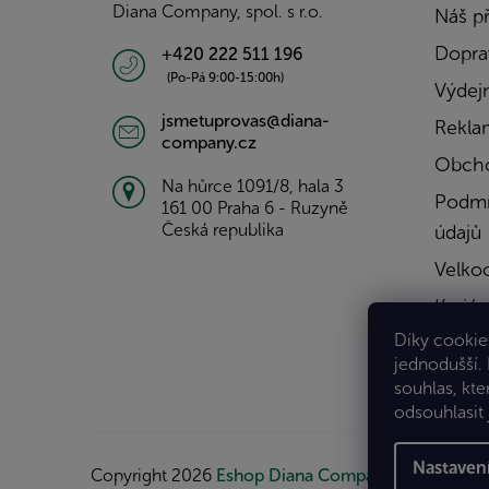
Diana Company, spol. s r.o.
Náš p
Doprav
+420 222 511 196
(Po-Pá 9:00-15:00h)
Výdejn
jsmetuprovas@diana-
Rekla
company.cz
Obcho
Na hůrce 1091/8, hala 3
Podmí
161 00 Praha 6 - Ruzyně
Česká republika
údajů
Velko
Kariér
Díky cookies
Konta
jednodušší.
souhlas, kte
odsouhlasit 
Nastaven
Copyright 2026
Eshop Diana Company, spol. s r.o.
.