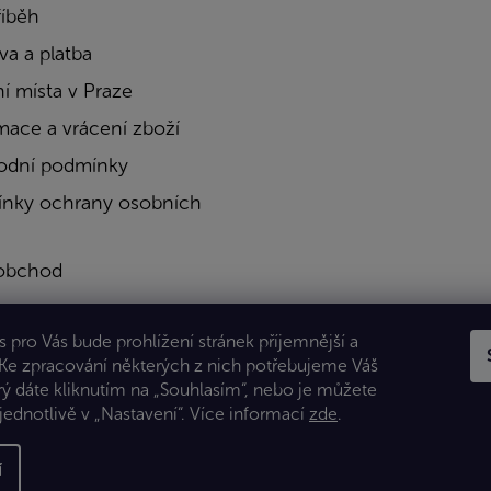
říběh
a a platba
í místa v Praze
mace a vrácení zboží
dní podmínky
nky ochrany osobních
obchod
a
 pro Vás bude prohlížení stránek příjemnější a
kty
 Ke zpracování některých z nich potřebujeme Váš
rý dáte kliknutím na „Souhlasím“, nebo je můžete
jednotlivě v „Nastavení“.
Více informací
zde
.
í
 Všechna práva vyhrazena.