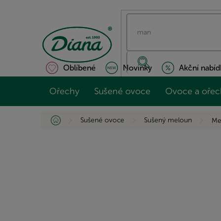
Přejít
na
obsah
Oblíbené
Novinky
Akční nabíd
Ořechy
Sušené ovoce
Ovoce a ořec
Domů
Sušené ovoce
Sušený meloun
Me