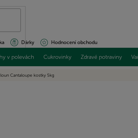
ka
Dárky
Hodnocení obchodu
hy v polevách
Cukrovinky
Zdravé potraviny
Va
loun Cantaloupe kostky 5kg