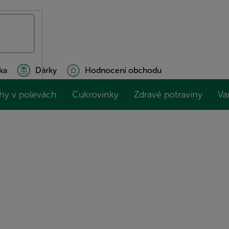
ka
Dárky
Hodnocení obchodu
hy v polevách
Cukrovinky
Zdravé potraviny
Va