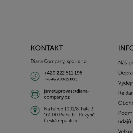
Z
á
p
a
KONTAKT
INF
t
í
Diana Company, spol. s r.o.
Náš p
Doprav
+420 222 511 196
(Po-Pá 9:00-15:00h)
Výdejn
jsmetuprovas@diana-
Rekla
company.cz
Obcho
Na hůrce 1091/8, hala 3
Podmí
161 00 Praha 6 - Ruzyně
Česká republika
údajů
Velko