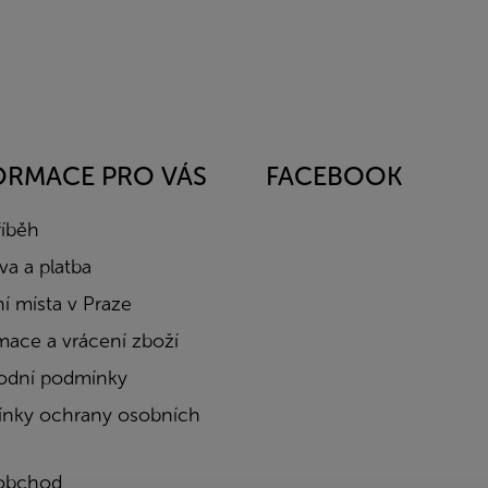
ORMACE PRO VÁS
FACEBOOK
říběh
a a platba
í místa v Praze
mace a vrácení zboží
dní podmínky
nky ochrany osobních
obchod