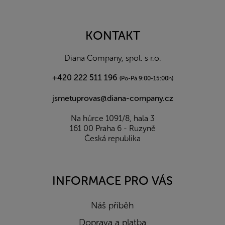
á
p
a
KONTAKT
t
í
Diana Company, spol. s r.o.
+420 222 511 196
(Po-Pá 9:00-15:00h)
jsmetuprovas@diana-company.cz
Na hůrce 1091/8, hala 3
161 00 Praha 6 - Ruzyně
Česká republika
INFORMACE PRO VÁS
Náš příběh
Doprava a platba