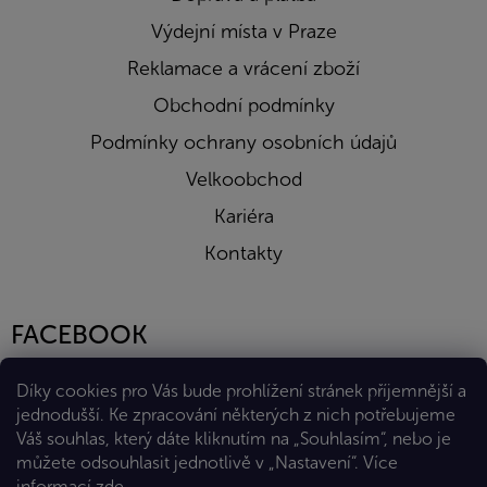
Výdejní místa v Praze
Reklamace a vrácení zboží
Obchodní podmínky
Podmínky ochrany osobních údajů
Velkoobchod
Kariéra
Kontakty
FACEBOOK
Díky cookies pro Vás bude prohlížení stránek příjemnější a
jednodušší. Ke zpracování některých z nich potřebujeme
Váš souhlas, který dáte kliknutím na „Souhlasím“, nebo je
můžete odsouhlasit jednotlivě v „Nastavení“.
Více
informací
zde
.