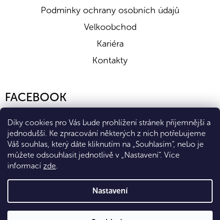
Podmínky ochrany osobních údajů
Velkoobchod
Kariéra
Kontakty
FACEBOOK
Díky cookies pro Vás bude prohlížení stránek příjemnější a
jednodušší. Ke zpracování některých z nich potřebujeme
Váš souhlas, který dáte kliknutím na „Souhlasím“, nebo je
můžete odsouhlasit jednotlivě v „Nastavení“.
Více
informací
zde
.
Vytvořil Shoptet Premium
Nastavení
Copyright 2026
Eshop Diana Company, spol. s r.o.
. Všechna