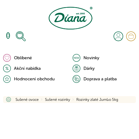
Přejít
na
obsah
N
K
Oblíbené
Novinky
Akční nabídka
Dárky
Hodnocení obchodu
Doprava a platba
Domů
Sušené ovoce
Sušené rozinky
Rozinky zlaté Jumbo 5kg