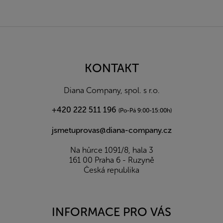
Z
á
p
a
KONTAKT
t
í
Diana Company, spol. s r.o.
+420 222 511 196
(Po-Pá 9:00-15:00h)
jsmetuprovas@diana-company.cz
Na hůrce 1091/8, hala 3
161 00 Praha 6 - Ruzyně
Česká republika
INFORMACE PRO VÁS