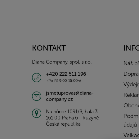
Z
á
p
a
KONTAKT
INF
t
í
Diana Company, spol. s r.o.
Náš p
Doprav
+420 222 511 196
(Po-Pá 9:00-15:00h)
Výdejn
jsmetuprovas@diana-
Rekla
company.cz
Obcho
Na hůrce 1091/8, hala 3
Podmí
161 00 Praha 6 - Ruzyně
Česká republika
údajů
Velko