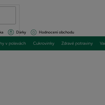
ka
Dárky
Hodnocení obchodu
hy v polevách
Cukrovinky
Zdravé potraviny
Va