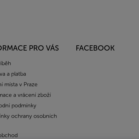
ORMACE PRO VÁS
FACEBOOK
říběh
a a platba
í místa v Praze
mace a vrácení zboží
dní podmínky
nky ochrany osobních
obchod