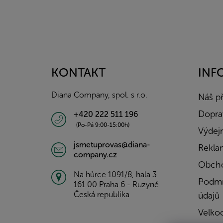
Z
á
p
a
KONTAKT
INF
t
í
Diana Company, spol. s r.o.
Náš p
Doprav
+420 222 511 196
(Po-Pá 9:00-15:00h)
Výdejn
jsmetuprovas@diana-
Rekla
company.cz
Obcho
Na hůrce 1091/8, hala 3
Podmí
161 00 Praha 6 - Ruzyně
Česká republika
údajů
Velko