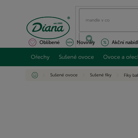
Přejít
na
obsah
Oblíbené
Novinky
Akční nabíd
Ořechy
Sušené ovoce
Ovoce a ořec
Domů
Sušené ovoce
Sušené fíky
Fíky ba