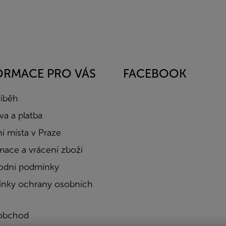
ORMACE PRO VÁS
FACEBOOK
říběh
a a platba
í místa v Praze
mace a vrácení zboží
dní podmínky
nky ochrany osobních
obchod