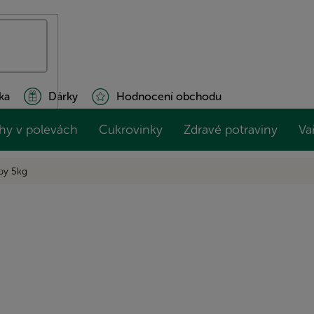
ka
Dárky
Hodnocení obchodu
hy v polevách
Cukrovinky
Zdravé potraviny
Va
by 5kg