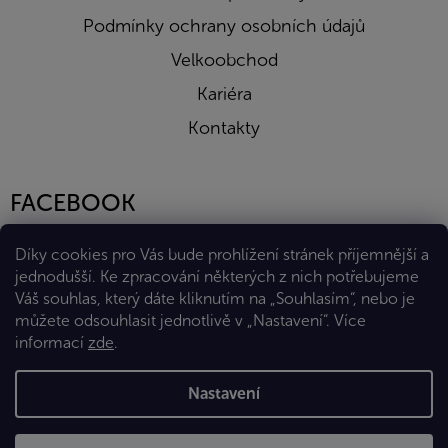
Podmínky ochrany osobních údajů
Velkoobchod
Kariéra
Kontakty
FACEBOOK
Díky cookies pro Vás bude prohlížení stránek příjemnější a
jednodušší. Ke zpracování některých z nich potřebujeme
Váš souhlas, který dáte kliknutím na „Souhlasím“, nebo je
můžete odsouhlasit jednotlivě v „Nastavení“.
Více
informací
zde
.
Vytvořil Shoptet Premium
Nastavení
Copyright 2026
Eshop Diana Company, spol. s r.o.
. Všechna