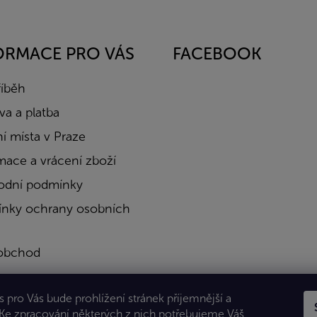
ORMACE PRO VÁS
FACEBOOK
říběh
a a platba
í místa v Praze
mace a vrácení zboží
dní podmínky
nky ochrany osobních
obchod
a
 pro Vás bude prohlížení stránek příjemnější a
kty
 Ke zpracování některých z nich potřebujeme Váš