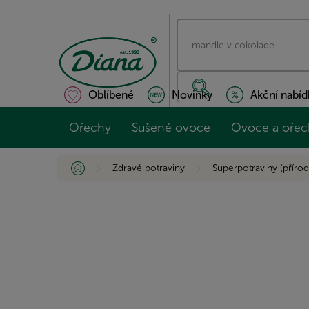
Přejít
na
obsah
Oblíbené
Novinky
Akční nabíd
Ořechy
Sušené ovoce
Ovoce a ořec
Domů
Zdravé potraviny
Superpotraviny (přírod