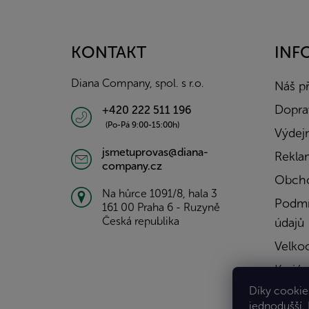
á
p
a
KONTAKT
INF
t
í
Diana Company, spol. s r.o.
Náš p
Doprav
+420 222 511 196
(Po-Pá 9:00-15:00h)
Výdejn
jsmetuprovas@diana-
Rekla
company.cz
Obcho
Na hůrce 1091/8, hala 3
Podmí
161 00 Praha 6 - Ruzyně
Česká republika
údajů
Velko
Kariér
Díky cookies
Konta
jednodušší.