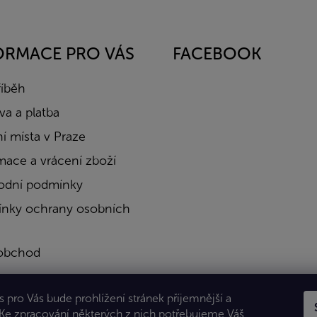
ORMACE PRO VÁS
FACEBOOK
říběh
a a platba
í místa v Praze
mace a vrácení zboží
dní podmínky
nky ochrany osobních
obchod
a
 pro Vás bude prohlížení stránek příjemnější a
kty
 Ke zpracování některých z nich potřebujeme Váš