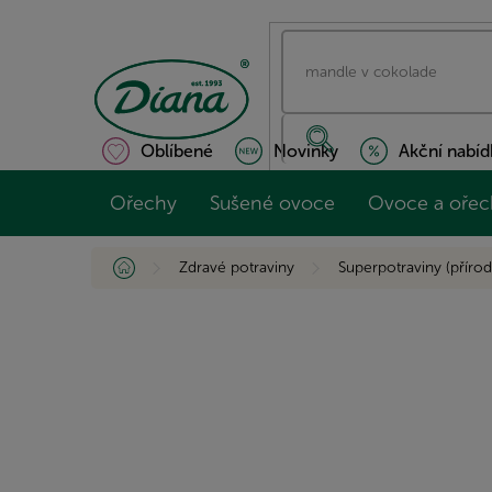
Přejít
na
obsah
Oblíbené
Novinky
Akční nabíd
Ořechy
Sušené ovoce
Ovoce a ořec
Domů
Zdravé potraviny
Superpotraviny (přírod