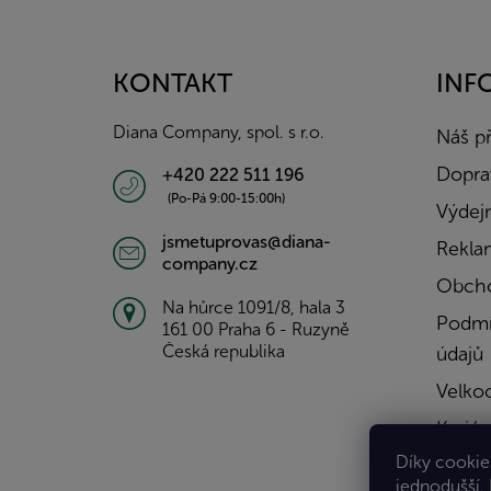
á
p
a
KONTAKT
INF
t
í
Diana Company, spol. s r.o.
Náš p
Doprav
+420 222 511 196
(Po-Pá 9:00-15:00h)
Výdejn
jsmetuprovas@diana-
Rekla
company.cz
Obcho
Na hůrce 1091/8, hala 3
Podmí
161 00 Praha 6 - Ruzyně
Česká republika
údajů
Velko
Kariér
Díky cookies
Konta
jednodušší.