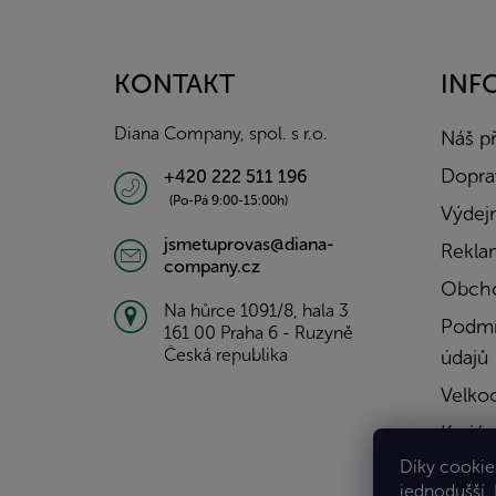
á
p
a
KONTAKT
INF
t
í
Diana Company, spol. s r.o.
Náš p
Doprav
+420 222 511 196
(Po-Pá 9:00-15:00h)
Výdejn
jsmetuprovas@diana-
Rekla
company.cz
Obcho
Na hůrce 1091/8, hala 3
Podmí
161 00 Praha 6 - Ruzyně
Česká republika
údajů
Velko
Kariér
Díky cookies
Konta
jednodušší.