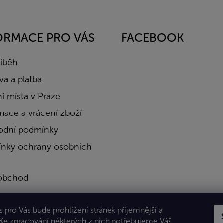
ORMACE PRO VÁS
FACEBOOK
říběh
a a platba
í místa v Praze
mace a vrácení zboží
dní podmínky
nky ochrany osobních
obchod
a
 pro Vás bude prohlížení stránek příjemnější a
kty
 Ke zpracování některých z nich potřebujeme Váš