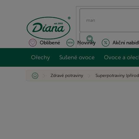
Přejít
na
obsah
Oblíbené
Novinky
Akční nabíd
Ořechy
Sušené ovoce
Ovoce a ořec
Domů
Zdravé potraviny
Superpotraviny (přírod