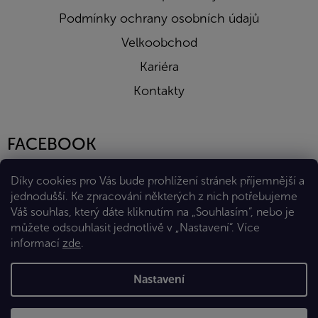
Podmínky ochrany osobních údajů
Velkoobchod
Kariéra
Kontakty
FACEBOOK
Díky cookies pro Vás bude prohlížení stránek příjemnější a
jednodušší. Ke zpracování některých z nich potřebujeme
Váš souhlas, který dáte kliknutím na „Souhlasím“, nebo je
můžete odsouhlasit jednotlivě v „Nastavení“.
Více
informací
zde
.
Vytvořil Shoptet Premium
Nastavení
Copyright 2026
Eshop Diana Company, spol. s r.o.
. Všechna