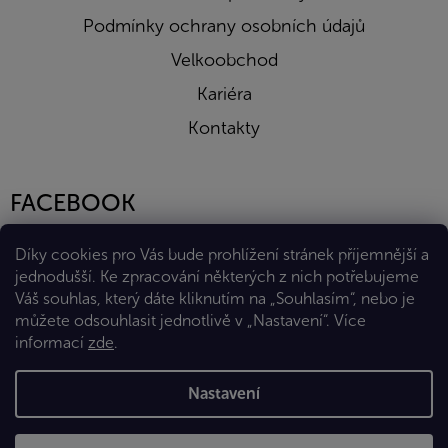
Podmínky ochrany osobních údajů
Velkoobchod
Kariéra
Kontakty
FACEBOOK
Díky cookies pro Vás bude prohlížení stránek příjemnější a
jednodušší. Ke zpracování některých z nich potřebujeme
Váš souhlas, který dáte kliknutím na „Souhlasím“, nebo je
můžete odsouhlasit jednotlivě v „Nastavení“.
Více
informací
zde
.
Vytvořil Shoptet Premium
Nastavení
Copyright 2026
Eshop Diana Company, spol. s r.o.
. Všechna