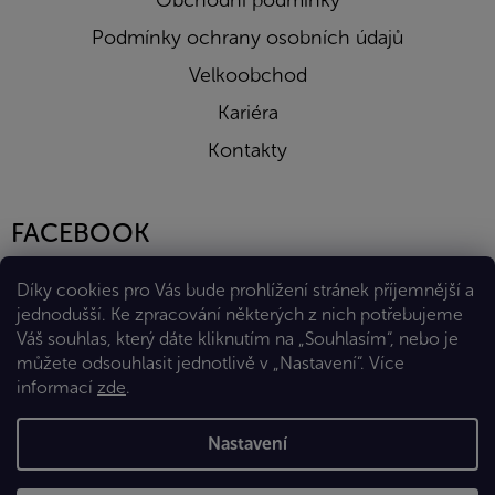
Obchodní podmínky
Podmínky ochrany osobních údajů
Velkoobchod
Kariéra
Kontakty
FACEBOOK
Díky cookies pro Vás bude prohlížení stránek příjemnější a
jednodušší. Ke zpracování některých z nich potřebujeme
Váš souhlas, který dáte kliknutím na „Souhlasím“, nebo je
můžete odsouhlasit jednotlivě v „Nastavení“.
Více
informací
zde
.
Vytvořil Shoptet Premium
Nastavení
Copyright 2026
Eshop Diana Company, spol. s r.o.
. Všechna