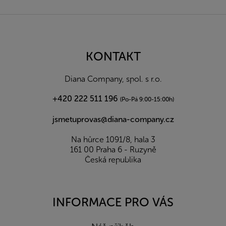
Z
á
p
a
KONTAKT
t
í
Diana Company, spol. s r.o.
+420 222 511 196
(Po-Pá 9:00-15:00h)
jsmetuprovas@diana-company.cz
Na hůrce 1091/8, hala 3
161 00 Praha 6 - Ruzyně
Česká republika
INFORMACE PRO VÁS