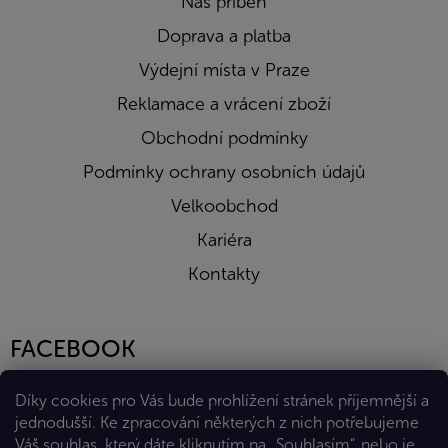
Náš příběh
Doprava a platba
Výdejní místa v Praze
Reklamace a vrácení zboží
Obchodní podmínky
Podmínky ochrany osobních údajů
Velkoobchod
Kariéra
Kontakty
FACEBOOK
Díky cookies pro Vás bude prohlížení stránek příjemnější a
jednodušší. Ke zpracování některých z nich potřebujeme
Váš souhlas, který dáte kliknutím na „Souhlasím“, nebo je