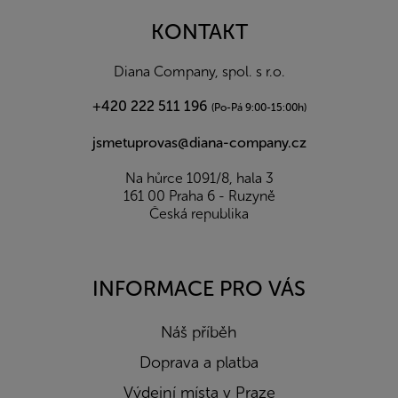
p
a
KONTAKT
t
í
Diana Company, spol. s r.o.
+420 222 511 196
(Po-Pá 9:00-15:00h)
jsmetuprovas@diana-company.cz
Na hůrce 1091/8, hala 3
161 00 Praha 6 - Ruzyně
Česká republika
INFORMACE PRO VÁS
Náš příběh
Doprava a platba
Výdejní místa v Praze