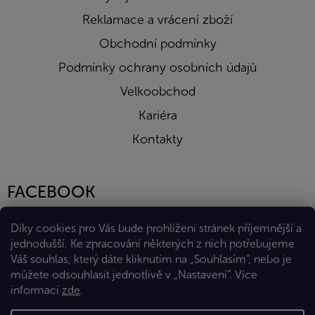
Reklamace a vrácení zboží
Obchodní podmínky
Podmínky ochrany osobních údajů
Velkoobchod
Kariéra
Kontakty
FACEBOOK
Díky cookies pro Vás bude prohlížení stránek příjemnější a
jednodušší. Ke zpracování některých z nich potřebujeme
Váš souhlas, který dáte kliknutím na „Souhlasím“, nebo je
můžete odsouhlasit jednotlivě v „Nastavení“.
Více
informací
zde
.
Vytvořil Shoptet Premium