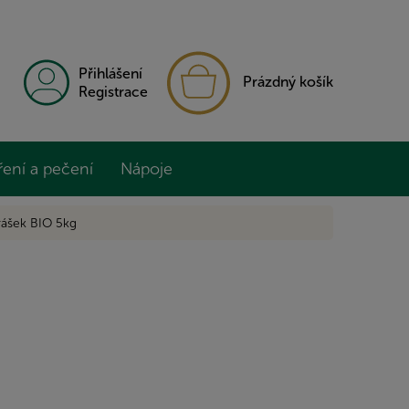
NÁKUPNÍ
Přihlášení
Prázdný košík
KOŠÍK
Registrace
ření a pečení
Nápoje
rášek BIO 5kg