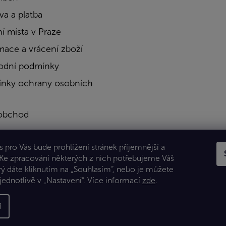
a a platba
í místa v Praze
mace a vrácení zboží
dní podmínky
nky ochrany osobních
obchod
a
 pro Vás bude prohlížení stránek příjemnější a
kty
 Ke zpracování některých z nich potřebujeme Váš
rý dáte kliknutím na „Souhlasím“, nebo je můžete
jednotlivě v „Nastavení“.
Více informací
zde
.
í
 Všechna práva vyhrazena.