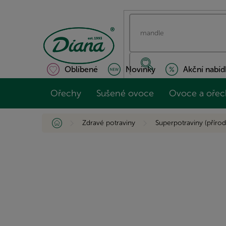
Přejít
na
obsah
Oblíbené
Novinky
Akční nabíd
Ořechy
Sušené ovoce
Ovoce a ořec
Domů
Zdravé potraviny
Superpotraviny (přírod