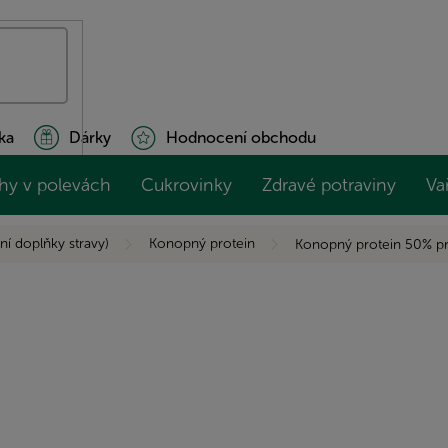
ka
Dárky
Hodnocení obchodu
hy v polevách
Cukrovinky
Zdravé potraviny
Va
ní doplňky stravy)
Konopný protein
Konopný protein 50% p