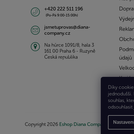
Doprav
+420 222 511 196
(Po-Pá 9:00-15:00h)
Výdejn
jsmetuprovas@diana-
Rekla
company.cz
Obcho
Na hůrce 1091/8, hala 3
Podmí
161 00 Praha 6 - Ruzyně
Česká republika
údajů
Velko
Kariér
Díky cookies
Konta
jednodušší.
souhlas, kte
odsouhlasit 
Nastaven
Copyright 2026
Eshop Diana Company, spol. s r.o.
.