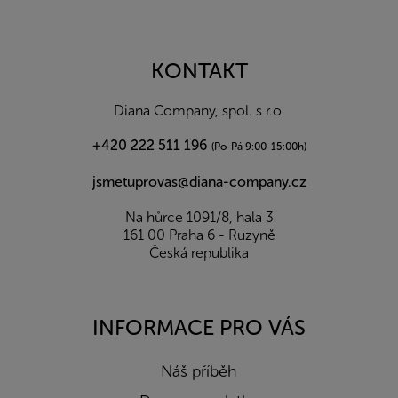
Z
á
p
a
KONTAKT
t
í
Diana Company, spol. s r.o.
+420 222 511 196
(Po-Pá 9:00-15:00h)
jsmetuprovas@diana-company.cz
Na hůrce 1091/8, hala 3
161 00 Praha 6 - Ruzyně
Česká republika
INFORMACE PRO VÁS
Náš příběh