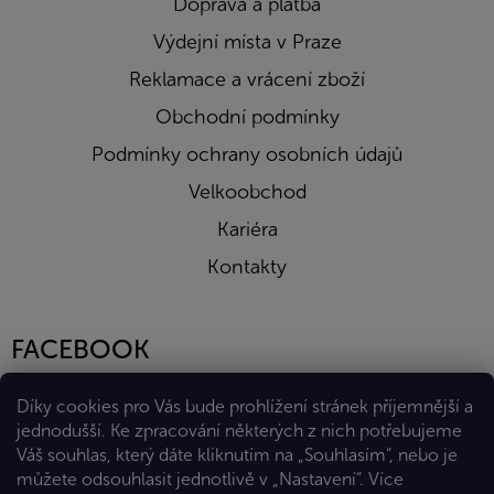
Doprava a platba
Výdejní místa v Praze
Reklamace a vrácení zboží
Obchodní podmínky
Podmínky ochrany osobních údajů
Velkoobchod
Kariéra
Kontakty
FACEBOOK
Díky cookies pro Vás bude prohlížení stránek příjemnější a
jednodušší. Ke zpracování některých z nich potřebujeme
Váš souhlas, který dáte kliknutím na „Souhlasím“, nebo je
můžete odsouhlasit jednotlivě v „Nastavení“.
Více