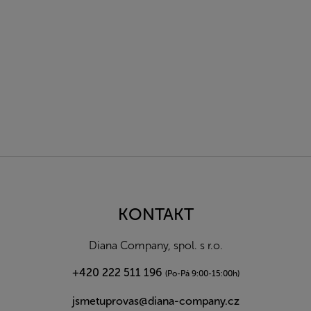
Z
á
p
a
KONTAKT
t
í
Diana Company, spol. s r.o.
+420 222 511 196
(Po-Pá 9:00-15:00h)
jsmetuprovas@diana-company.cz