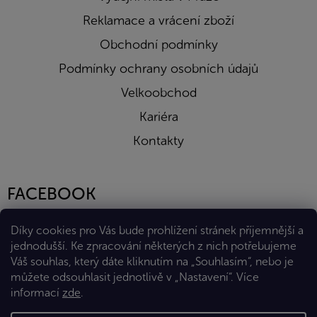
Reklamace a vrácení zboží
Obchodní podmínky
Podmínky ochrany osobních údajů
Velkoobchod
Kariéra
Kontakty
FACEBOOK
Díky cookies pro Vás bude prohlížení stránek příjemnější a
jednodušší. Ke zpracování některých z nich potřebujeme
Váš souhlas, který dáte kliknutím na „Souhlasím“, nebo je
můžete odsouhlasit jednotlivě v „Nastavení“.
Více
informací
zde
.