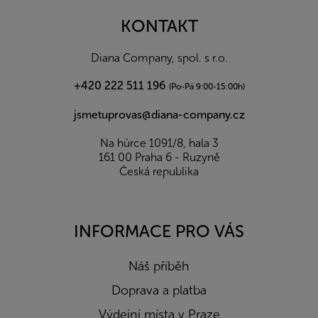
p
a
KONTAKT
t
í
Diana Company, spol. s r.o.
+420 222 511 196
(Po-Pá 9:00-15:00h)
jsmetuprovas@diana-company.cz
Na hůrce 1091/8, hala 3
161 00 Praha 6 - Ruzyně
Česká republika
INFORMACE PRO VÁS
Náš příběh
Doprava a platba
Výdejní místa v Praze