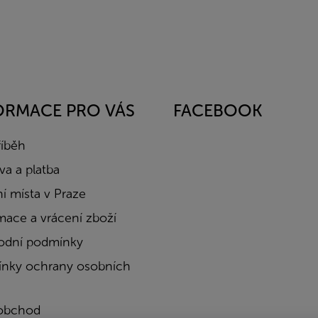
ORMACE PRO VÁS
FACEBOOK
říběh
a a platba
í místa v Praze
mace a vrácení zboží
dní podmínky
nky ochrany osobních
obchod