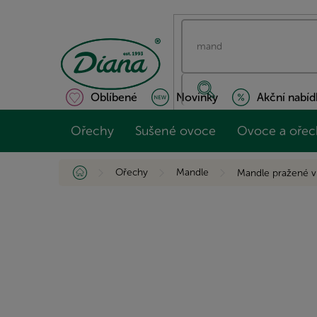
Přejít
na
obsah
Oblíbené
Novinky
Akční nabíd
Ořechy
Sušené ovoce
Ovoce a ořec
Domů
Ořechy
Mandle
Mandle pražené v