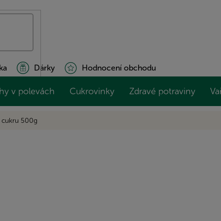
ka
Dárky
Hodnocení obchodu
hy v polevách
Cukrovinky
Zdravé potraviny
Va
 cukru 500g