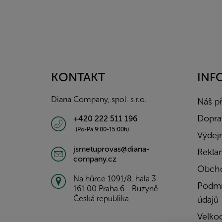
Z
á
p
a
KONTAKT
INF
t
í
Diana Company, spol. s r.o.
Náš p
Doprav
+420 222 511 196
(Po-Pá 9:00-15:00h)
Výdejn
jsmetuprovas@diana-
Rekla
company.cz
Obcho
Na hůrce 1091/8, hala 3
Podmí
161 00 Praha 6 - Ruzyně
Česká republika
údajů
Velko