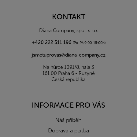
á
p
a
KONTAKT
t
í
Diana Company, spol. s r.o.
+420 222 511 196
(Po-Pá 9:00-15:00h)
jsmetuprovas@diana-company.cz
Na hůrce 1091/8, hala 3
161 00 Praha 6 - Ruzyně
Česká republika
INFORMACE PRO VÁS
Náš příběh
Doprava a platba