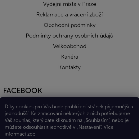
Výdejní místa v Praze
Reklamace a vrácení zboží
Obchodní podmínky
Podmínky ochrany osobních údajů
Velkoobchod
Kariéra
Kontakty
FACEBOOK
Díky cookies pro Vás bude prohlížení stránek příjemnější a
jednodušší. Ke zpracování některých z nich potřebujeme
Váš souhlas, který dáte kliknutím na „Souhlasím“, nebo je
můžete odsouhlasit jednotlivě v „Nastavení“.
Více
informací
zde
.