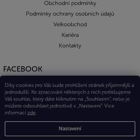
Obchodní podmínky
Podmínky ochrany osobních údajů
Velkoobchod
Kariéra
Kontakty
FACEBOOK
Díky cookies pro Vás bude prohlížení stránek příjemnější a
jednodušší. Ke zpracování některých z nich potřebujeme
Váš souhlas, který dáte kliknutím na „Souhlasím“, nebo je
můžete odsouhlasit jednotlivě v „Nastavení“.
Více
informací
zde
.
Vytvořil Shoptet Premium
Nastavení