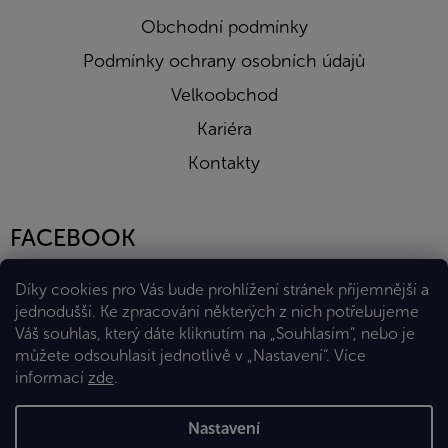
Obchodní podmínky
Podmínky ochrany osobních údajů
Velkoobchod
Kariéra
Kontakty
FACEBOOK
Díky cookies pro Vás bude prohlížení stránek příjemnější a
jednodušší. Ke zpracování některých z nich potřebujeme
Váš souhlas, který dáte kliknutím na „Souhlasím“, nebo je
můžete odsouhlasit jednotlivě v „Nastavení“.
Více
informací
zde
.
Vytvořil Shoptet Premium
Nastavení