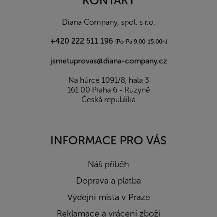
KONTAKT
t
í
Diana Company, spol. s r.o.
+420 222 511 196
(Po-Pá 9:00-15:00h)
jsmetuprovas@diana-company.cz
Na hůrce 1091/8, hala 3
161 00 Praha 6 - Ruzyně
Česká republika
INFORMACE PRO VÁS
Náš příběh
Doprava a platba
Výdejní místa v Praze
Reklamace a vrácení zboží