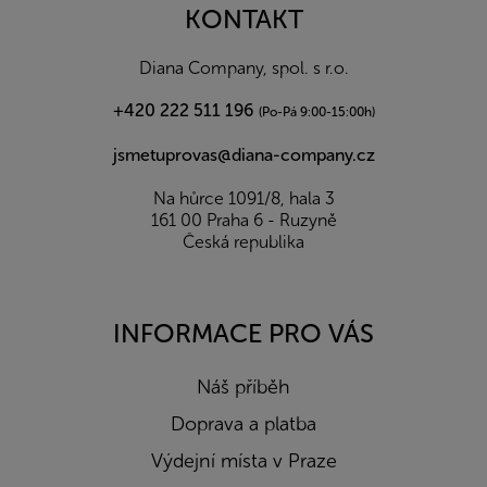
a
KONTAKT
t
í
Diana Company, spol. s r.o.
+420 222 511 196
(Po-Pá 9:00-15:00h)
jsmetuprovas@diana-company.cz
Na hůrce 1091/8, hala 3
161 00 Praha 6 - Ruzyně
Česká republika
INFORMACE PRO VÁS
Náš příběh
Doprava a platba
Výdejní místa v Praze