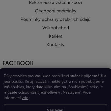
Reklamace a vrácení zboží
Obchodní podmínky
Podmínky ochrany osobních údajů
Velkoobchod
Kariéra
Kontakty
FACEBOOK
Díky cookies pro Vás bude prohlížení stránek příjemnější a
jednodušší. Ke zpracování některých z nich potřebujeme
Váš souhlas, který dáte kliknutím na „Souhlasím“, nebo je
můžete odsouhlasit jednotlivě v „Nastavení“.
Více
informací
zde
.
Vytvořil Shoptet Premium
Nastavení