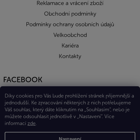
Reklamace a vrácení zboží
Obchodní podmínky
Podmínky ochrany osobních údajů
Velkoobchod
Kariéra
Kontakty
FACEBOOK
Díky cookies pro Vás bude prohlížení stránek příjemnější a
jednodušší. Ke zpracování některých z nich potřebujeme
Váš souhlas, který dáte kliknutím na „Souhlasím“, nebo je
můžete odsouhlasit jednotlivě v „Nastavení“.
Více
informací
zde
.
Vytvořil Shoptet Premium
Nastavení