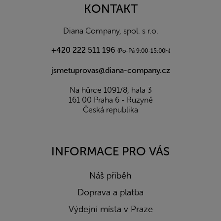
a
KONTAKT
t
í
Diana Company, spol. s r.o.
+420 222 511 196
(Po-Pá 9:00-15:00h)
jsmetuprovas@diana-company.cz
Na hůrce 1091/8, hala 3
161 00 Praha 6 - Ruzyně
Česká republika
INFORMACE PRO VÁS
Náš příběh
Doprava a platba
Výdejní místa v Praze