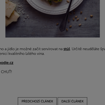
 a jídlo je možné začít servírovat na
stůl
. Určitě neuděláte š
enicí kvalitního bílého vína.
oodie.cz
 CHUŤ!
PŘEDCHOZÍ ČLÁNEK
DALŠÍ ČLÁNEK