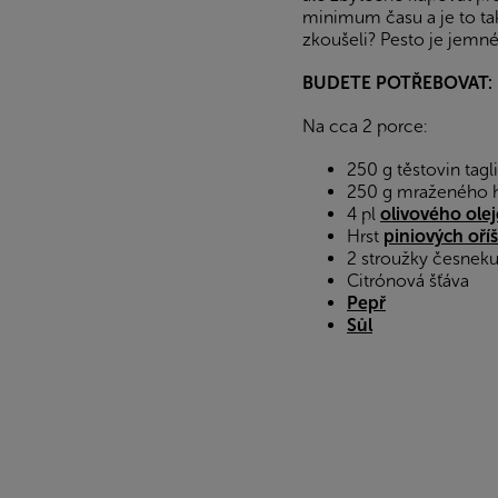
minimum času a je to tak
zkoušeli? Pesto je jemné
BUDETE POTŘEBOVAT:
Na cca 2 porce:
250 g těstovin tagli
250 g mraženého 
4 pl
olivového olej
Hrst
piniových oří
2 stroužky česnek
Citrónová šťáva
Pepř
Sůl