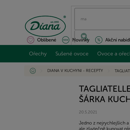
Přejít
na
obsah
Oblíbené
Novinky
Akční nabíd
Ořechy
Sušené ovoce
Ovoce a ořec
Domů
DIANA V KUCHYNI - RECEPTY
TAGLIA
TAGLIATELL
ŠÁRKA KUCH
20.5.2021
Jedno z nejrychlejších a
ale zbytečně kupovat př