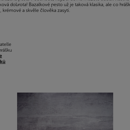
ová dobrota! Bazalkové pesto už je taková klasika, ale co hráš
, krémové a skvěle člověka zasytí.
atelle
hrášku
e
šků
u