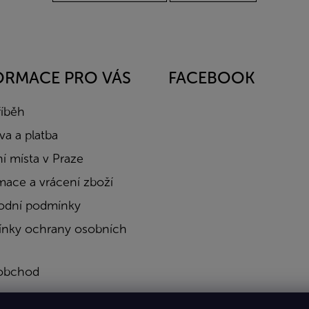
ORMACE PRO VÁS
FACEBOOK
říběh
a a platba
í místa v Praze
mace a vrácení zboží
dní podmínky
nky ochrany osobních
obchod
a