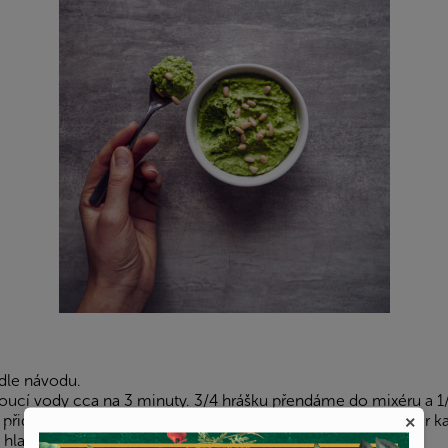
dle návodu.
ucí vody cca na 3 minuty. 3/4 hrášku přendáme do mixéru a 1
přidáme prolisovaný česnek, olivový olej, piniové oříšky, pár ka
×
 hladké pesto.