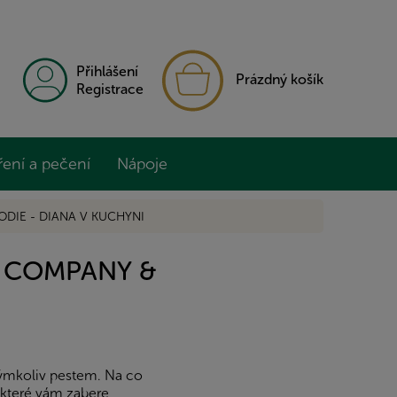
NÁKUPNÍ
Přihlášení
Prázdný košík
KOŠÍK
Registrace
ření a pečení
Nápoje
DIE - DIANA V KUCHYNI
A COMPANY &
akýmkoliv pestem. Na co
 které vám zabere