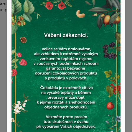
 smícháme s pestem a hráškem, který nám zbyl.
e posypané parmezánem a piniovými oříšky.