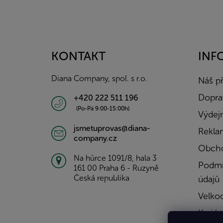
Z
á
p
a
KONTAKT
INF
t
í
Diana Company, spol. s r.o.
Náš p
Doprav
+420 222 511 196
(Po-Pá 9:00-15:00h)
Výdejn
jsmetuprovas@diana-
Rekla
company.cz
Obcho
Na hůrce 1091/8, hala 3
Podmí
161 00 Praha 6 - Ruzyně
Česká republika
údajů
Velko
Kariér