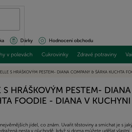
ka
Dárky
Hodnocení obchodu
hy v polevách
Cukrovinky
Zdravé potraviny
Va
TELLE S HRÁŠKOVÝM PESTEM- DIANA COMPANY & ŠÁRKA KUCHTA FOO
E S HRÁŠKOVÝM PESTEM- DIAN
TA FOODIE - DIANA V KUCHYNI
 nejvěrnějších jídel, co znám. Uvařit těstoviny a smíchat je s j
edražená pesta v obchodě, když si doma můžete udělat vlastní,