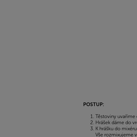
POSTUP:
Těstoviny uvaříme 
Hrášek dáme do vro
K hrášku do mixéru 
Vše rozmixujeme v