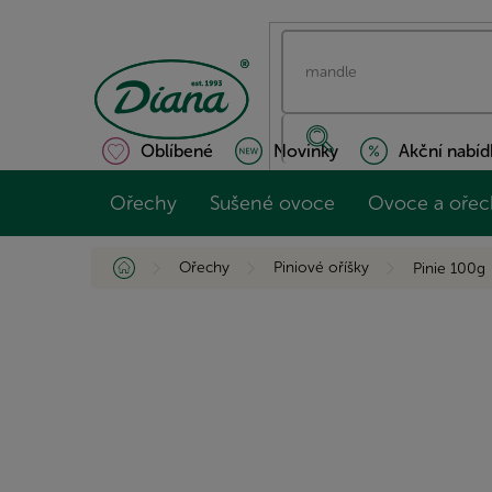
Přejít
na
obsah
Oblíbené
Novinky
Akční nabíd
Ořechy
Sušené ovoce
Ovoce a ořec
Domů
Ořechy
Piniové oříšky
Pinie 100g