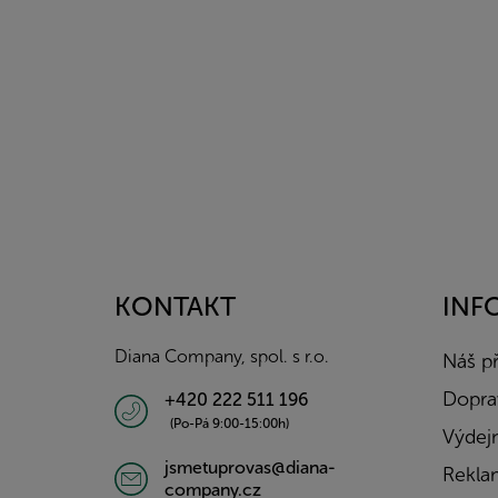
Z
á
p
a
KONTAKT
INF
t
í
Diana Company, spol. s r.o.
Náš p
Doprav
+420 222 511 196
(Po-Pá 9:00-15:00h)
Výdejn
jsmetuprovas@diana-
Rekla
company.cz