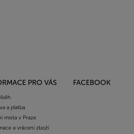
ORMACE PRO VÁS
FACEBOOK
říběh
a a platba
í místa v Praze
mace a vrácení zboží