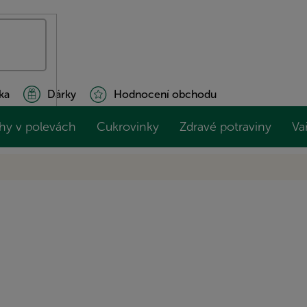
ka
Dárky
Hodnocení obchodu
hy v polevách
Cukrovinky
Zdravé potraviny
Va