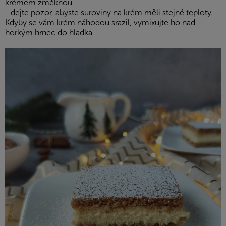
krémem změknou.
- dejte pozor, abyste suroviny na krém měli stejné teploty.
Kdyby se vám krém náhodou srazil, vymixujte ho nad
horkým hrnec do hladka.