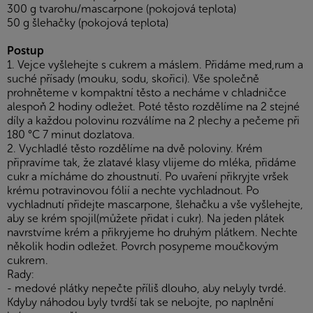
300 g tvarohu/mascarpone (pokojová teplota)
50 g šlehačky (pokojová teplota)
Postup
1. Vejce vyšlehejte s cukrem a máslem. Přidáme med,rum a
suché přísady (mouku, sodu, skořici). Vše společně
prohněteme v kompaktní těsto a necháme v chladničce
alespoň 2 hodiny odležet. Poté těsto rozdělíme na 2 stejné
díly a každou polovinu rozválíme na 2 plechy a pečeme při
180 °C 7 minut dozlatova.
2. Vychladlé těsto rozdělíme na dvě poloviny. Krém
připravíme tak, že zlatavé klasy vlijeme do mléka, přidáme
cukr a mícháme do zhoustnutí. Po uvaření přikryjte vršek
krému potravinovou fólií a nechte vychladnout. Po
vychladnutí přidejte mascarpone, šlehačku a vše vyšlehejte,
aby se krém spojil(můžete přidat i cukr). Na jeden plátek
navrstvíme krém a přikryjeme ho druhým plátkem. Nechte
několik hodin odležet. Povrch posypeme moučkovým
cukrem.
Rady:
- medové plátky nepečte příliš dlouho, aby nebyly tvrdé.
Kdyby náhodou byly tvrdší tak se nebojte, po naplnění