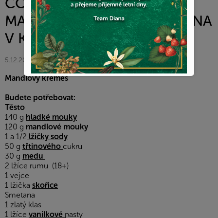
COMPANY -
MASKRTKY_OD_KATKY- DIANA
V KUCHYNI
5.12.2025
Mandlový kremeš
Budete potřebovat:
Těsto
140 g
hladké mouky
120 g
mandlové mouky
1 a 1/2
lžičky sody
50 g
třtinového
cukru
30 g
medu
2 lžíce rumu (18+)
1 vejce
1 lžička
skořice
Smetana
1 zlatý klas
1 lžíce
vanilkové
pasty