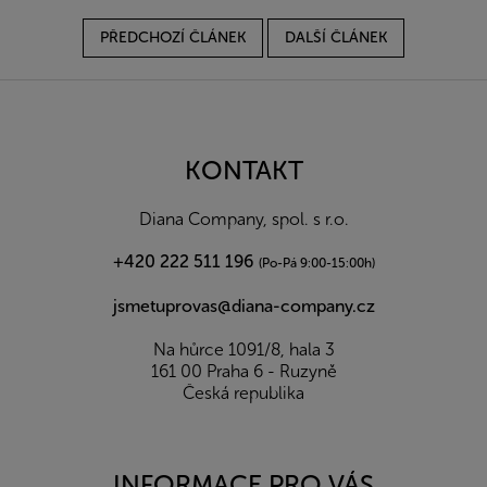
PŘEDCHOZÍ ČLÁNEK
DALŠÍ ČLÁNEK
Z
á
p
a
KONTAKT
t
í
Diana Company, spol. s r.o.
+420 222 511 196
(Po-Pá 9:00-15:00h)
jsmetuprovas@diana-company.cz
Na hůrce 1091/8, hala 3
161 00 Praha 6 - Ruzyně
Česká republika
INFORMACE PRO VÁS