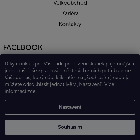
Velkoobchod
Kariéra
Kontakty
FACEBOOK
Díky cookies pro Vás bude prohlížení stránek příjemnější a
jednodušší. Ke zpracování některých z nich potřebujeme
Váš souhlas, který dáte kliknutím na „Souhlasím“, nebo je
můžete odsouhlasit jednotlivě v „Nastavení“.
Více
informací
zde
.
Vytvořil Shoptet Premium
Nastavení
Copyright 2026
Eshop Diana Company, spol. s r.o.
. Všechna
Souhlasím
práva vyhrazena.