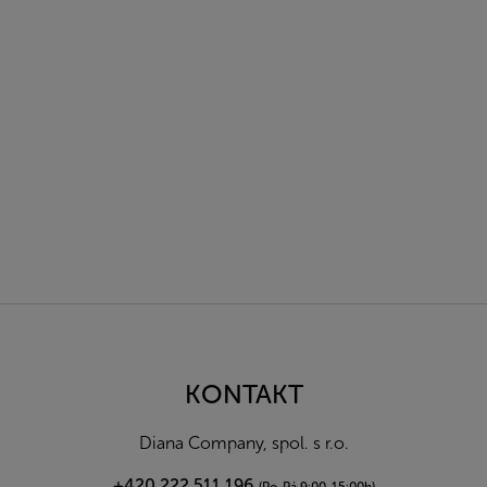
Z
á
p
a
KONTAKT
t
í
Diana Company, spol. s r.o.
+420 222 511 196