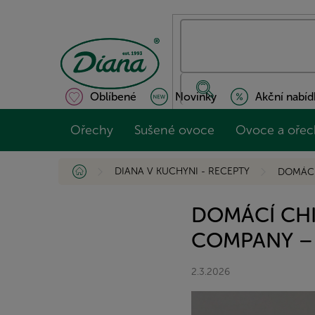
Přejít
na
obsah
Oblíbené
Novinky
Akční nabíd
Ořechy
Sušené ovoce
Ovoce a ořec
Domů
DIANA V KUCHYNI - RECEPTY
DOMÁCÍ
DOMÁCÍ CHI
COMPANY – 
2.3.2026