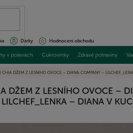
ka
Dárky
Hodnocení obchodu
hy v polevách
Cukrovinky
Zdravé potraviny
Va
 CHIA DŽEM Z LESNÍHO OVOCE – DIANA COMPANY – LILCHEF_LENK
A DŽEM Z LESNÍHO OVOCE – D
LILCHEF_LENKA – DIANA V KU