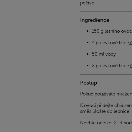
pečivo.
Ingredience
150 g lesního ovo
4 polévkové lžíce
c
50 ml vody
2 polévkové lžíce
Postup
Pokud používáte mražené
K ovoci přidejte chia se
směs uložte do lednice.
Nechte odležet 2–3 hodi