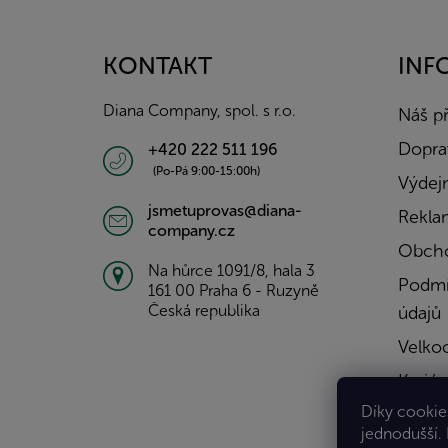
á
p
a
KONTAKT
INF
t
í
Diana Company, spol. s r.o.
Náš p
Doprav
+420 222 511 196
(Po-Pá 9:00-15:00h)
Výdejn
jsmetuprovas@diana-
Rekla
company.cz
Obcho
Na hůrce 1091/8, hala 3
Podmí
161 00 Praha 6 - Ruzyně
Česká republika
údajů
Velko
Kariér
Díky cookies
Konta
jednodušší.