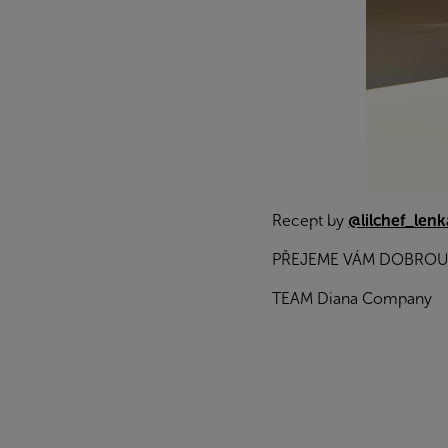
Recept by
@lilchef_lenk
PŘEJEME VÁM DOBROU
TEAM Diana Company
Z