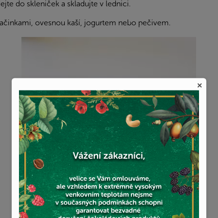
te do skleniček a skladujte v lednici.
alačinkami, ovesnou kaší, jogurtem nebo pečivem.
×