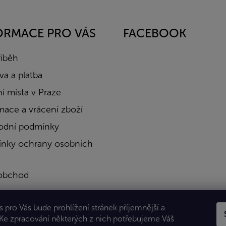
ORMACE PRO VÁS
FACEBOOK
říběh
a a platba
í místa v Praze
mace a vrácení zboží
dní podmínky
nky ochrany osobních
obchod
a
 pro Vás bude prohlížení stránek příjemnější a
kty
 Ke zpracování některých z nich potřebujeme Váš