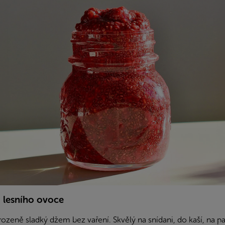
 lesního ovoce
rozeně sladký džem bez vaření. Skvělý na snídani, do kaší, na p