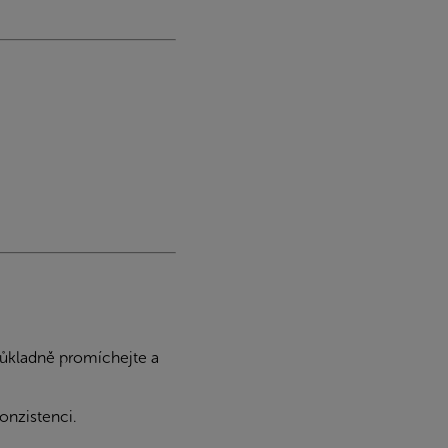
důkladně promíchejte a
onzistenci.