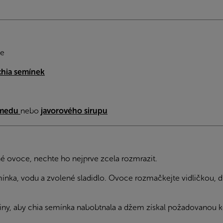
ce
hia semínek
medu
nebo
javorového sirupu
 ovoce, nechte ho nejprve zcela rozmrazit.
mínka, vodu a zvolené sladidlo. Ovoce rozmačkejte vidličkou, 
ny, aby chia semínka nabobtnala a džem získal požadovanou k