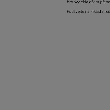
Hotový chia džem přendej
Podávejte například s p