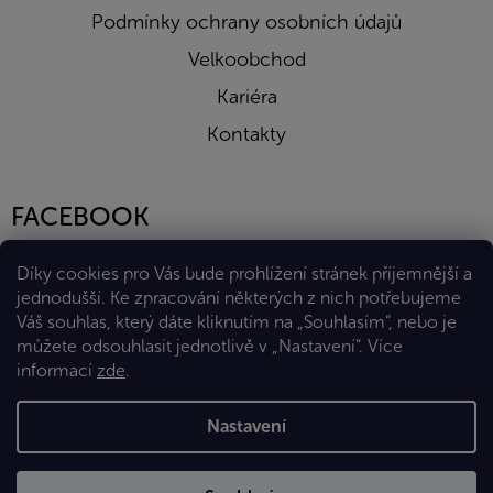
Podmínky ochrany osobních údajů
Velkoobchod
Kariéra
Kontakty
FACEBOOK
Díky cookies pro Vás bude prohlížení stránek příjemnější a
jednodušší. Ke zpracování některých z nich potřebujeme
Váš souhlas, který dáte kliknutím na „Souhlasím“, nebo je
můžete odsouhlasit jednotlivě v „Nastavení“.
Více
informací
zde
.
Vytvořil Shoptet Premium
Nastavení
Copyright 2026
Eshop Diana Company, spol. s r.o.
. Všechna